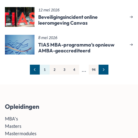
12 mei 2026
Beveiligingsincident online
leeromgeving Canvas
8 mei 2026
TIAS MBA-programma’s opnieuw
AMBA-geaccrediteerd
...
1
2
3
4
94
Opleidingen
MBA's
Masters
Mastermodules