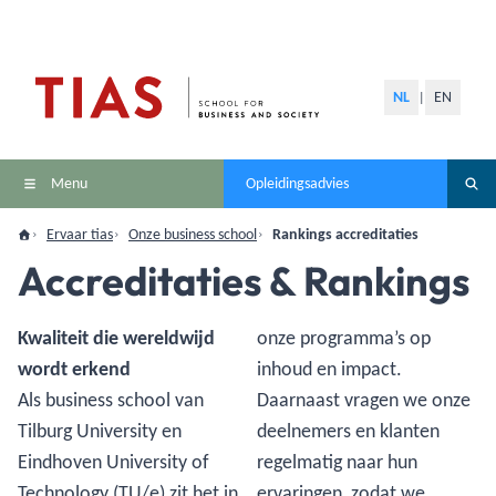
NL
EN
|
Menu
Opleidingsadvies
Ervaar tias
Onze business school
Rankings accreditaties
Accreditaties & Rankings
Kwaliteit die wereldwijd
onze programma’s op
wordt erkend
inhoud en impact.
Als business school van
Daarnaast vragen we onze
Tilburg University en
deelnemers en klanten
Eindhoven University of
regelmatig naar hun
Technology (TU/e) zit het in
ervaringen, zodat we