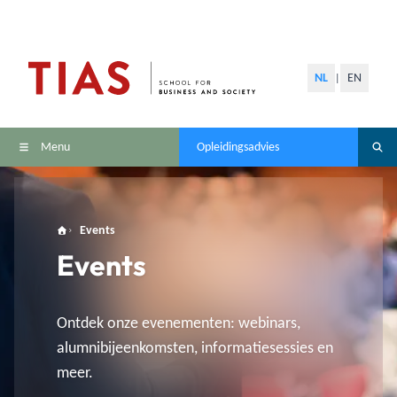
NL
EN
|
Menu
Opleidingsadvies
Events
Events
Ontdek onze evenementen: webinars,
alumnibijeenkomsten, informatiesessies en
meer.