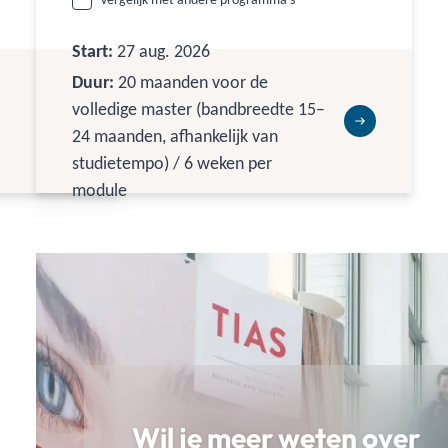
igitale
niveau te brengen in een wereld van
pacte
gefragmenteerde media, data, AI en
Start:
27 aug. 2026
po richting
maatschappelijke druk. Je werkt met de
Duur:
20 maanden voor de
nieuwste inzichten in marketing,
volledige master (bandbreedte 15–
klantwaarde en digital, past die direct toe
24 maanden, afhankelijk van
in je eigen praktijk en volgt compacte,
studietempo) / 6 weken per
modulaire blokken waarmee je 60 ECTS
module
opbouwt richting een erkend
masterdiploma.
Wil je meer weten over