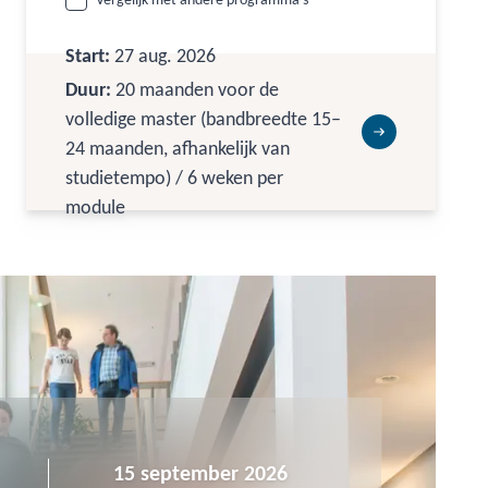
Management (MOS) ervaren operations-
en supply chain-professionals om hun
Start:
27 aug. 2026
keten strategischer te sturen én meer
Duur:
20 maanden voor de
waarde te creëren. Je volgt compacte
volledige master (bandbreedte 15–
modules, bouwt 60 ECTS op en bepaalt
24 maanden, afhankelijk van
zelf je tempo richting een erkend
studietempo) / 6 weken per
masterdiploma.
module
15 september 2026