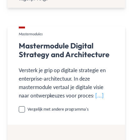
Mastermodules
Mastermodule Digital
Strategy and Architecture
Versterk je grip op digitale strategie en
enterprise-architectuur. In deze
mastermodule vertaal je digitale visie
naar ontwerpkeuzes voor processen,
[...]
systemen en ecosystemen. Je werkt met
Vergelijk met andere programma's
capabilities, platform- en datagedreven
modellen en praktijkcases.