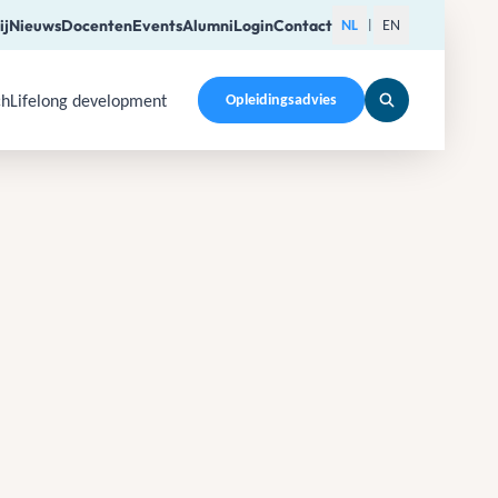
ij
Nieuws
Docenten
Events
Alumni
Login
Contact
NL
EN
|
ch
Lifelong development
Opleidingsadvies
pen a submenu. Use Arrow Up, Home, End to navigate items a