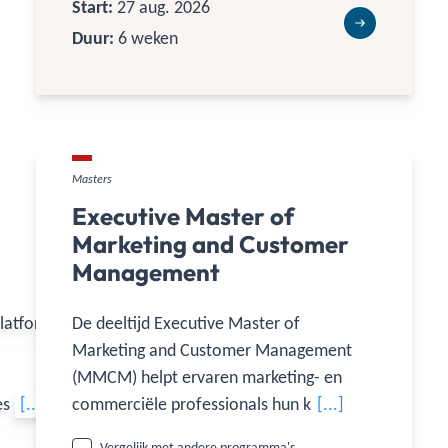
Start:
27 aug. 2026
Duur:
6 weken
Masters
Executive Master of
Marketing and Customer
Management
platforms,
De deeltijd Executive Master of
Marketing and Customer Management
(MMCM) helpt ervaren marketing- en
es (MIMDT)
[...]
commerciële professionals hun klant- en
[...]
e
marketingstrategie naar strategisch
Vergelijk met andere programma's