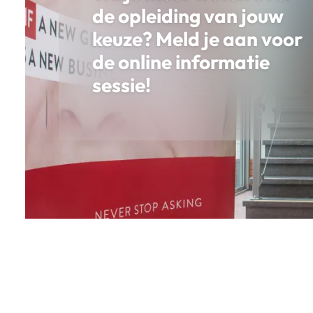
de opleiding van jouw
keuze? Meld je aan voor
de online informatie
sessie!