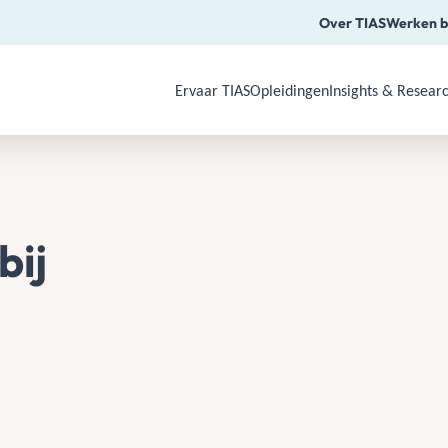
Over TIAS
Werken b
Ervaar TIAS
Opleidingen
Insights & Resear
Use Arrow Down, Enter or Space to o
bij