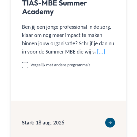
TIAS-MBE Summer
Academy
Ben jij een jonge professional in de zorg,
klaar om nog meer impact te maken
binnen jouw organisatie? Schrijf je dan nu
in voor de Summer MBE die wij samen
[...]
met Medical Business organiseren. In 4
Vergelijk met andere programma's
dagen dompel je jezelf onder in
verschillende thema’s gerelateerd aan
Healthcare Management.
Start:
18 aug. 2026