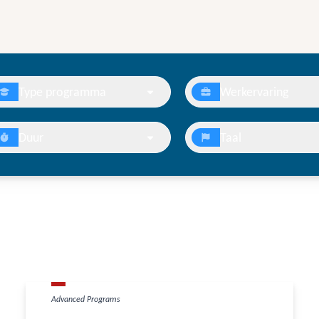
Type programma
Werkervaring
Duur
Taal
Advanced Programs