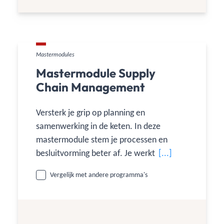
Mastermodules
Mastermodule Supply
Chain Management
Versterk je grip op planning en
samenwerking in de keten. In deze
mastermodule stem je processen en
besluitvorming beter af. Je werkt met
[...]
S&OP, forecasting en
Vergelijk met andere programma's
voorraadpositionering voor betere
leverbetrouwbaarheid, kosten en
werkkapitaal.