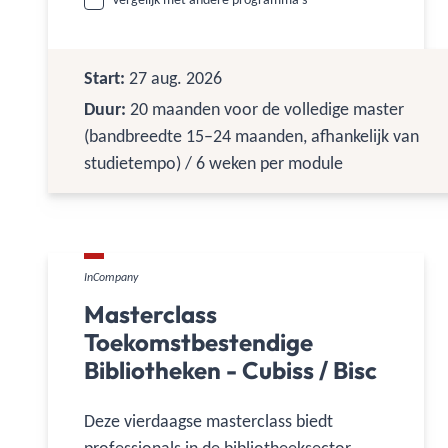
verbinding tussen business en IT te versterken en d
transformatie strategisch te sturen. Je volgt com
modules, bouwt 60 ECTS op en bepaalt zelf je tem
Start:
27 aug. 2026
een erkend masterdiploma.
Duur:
20 maanden voor de volledige master
(bandbreedte 15–24 maanden, afhankelijk van
studietempo) / 6 weken per module
InCompany
Masterclass
Toekomstbestendige
Bibliotheken - Cubiss / Bisc
Deze vierdaagse masterclass biedt