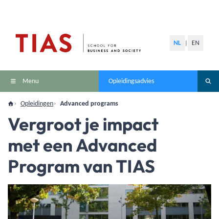
NL
EN
|
Menu
Opleidingsadvies
Opleidingen
Advanced programs
Vergroot je impact
met een Advanced
Program van TIAS