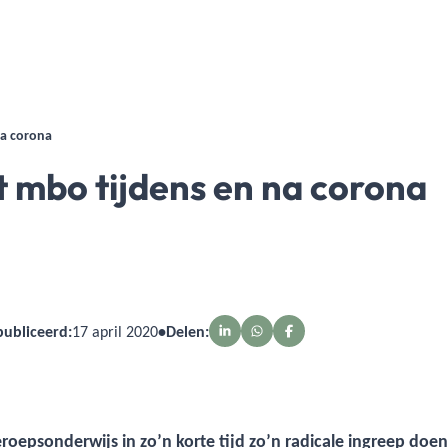
na corona
 mbo tijdens en na corona
ubliceerd:
17 april 2020
•
Delen:
oepsonderwijs in zo’n korte tijd zo’n radicale ingreep doe