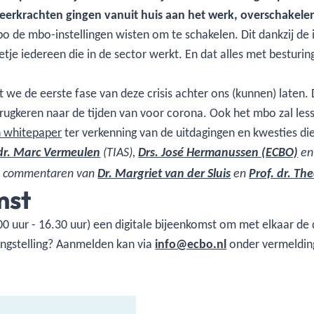
erkrachten gingen vanuit huis aan het werk, overschakelen
 de mbo-instellingen wisten om te schakelen. Dit dankzij de 
tje iedereen die in de sector werkt. En dat alles met besturin
at we de eerste fase van deze crisis achter ons (kunnen) laten
 terugkeren naar de tijden van voor corona. Ook het mbo zal le
 whitepaper
ter verkenning van de uitdagingen en kwesties die 
 dr. Marc Vermeulen
(TIAS),
Drs. José Hermanussen (ECBO)
e
le commentaren van
Dr. Margriet van der Sluis
en
Prof. dr. T
mst
.00 uur - 16.30 uur) een digitale bijeenkomst om met elkaar de
langstelling? Aanmelden kan via
info@ecbo.nl
onder vermelding