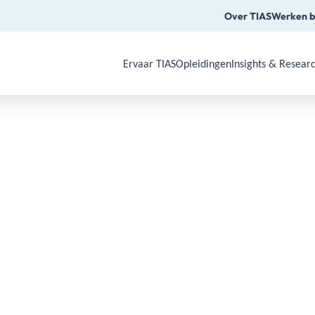
Over TIAS
Werken b
Ervaar TIAS
Opleidingen
Insights & Resear
Use Arrow Down, Enter or Space to o