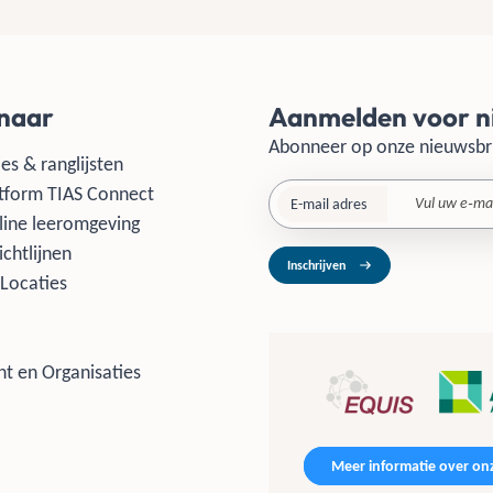
 naar
Aanmelden voor n
Abonneer op onze nieuwsbr
es & ranglijsten
tform TIAS Connect
E-mail adres
line leeromgeving
ichtlijnen
Inschrijven
Locaties
t en Organisaties
Meer informatie over onz