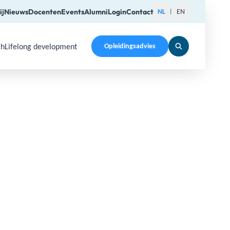
ij
Nieuws
Docenten
Events
Alumni
Login
Contact
NL
EN
|
ch
Lifelong development
Opleidingsadvies
pen a submenu. Use Arrow Up, Home, End to navigate items a