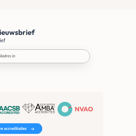
ieuwsbrief
ief
e accreditaties