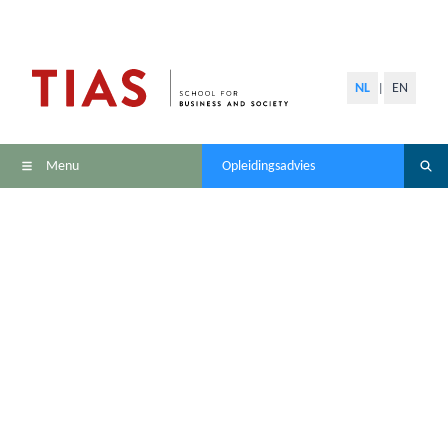
NL
EN
|
Menu
Opleidingsadvies