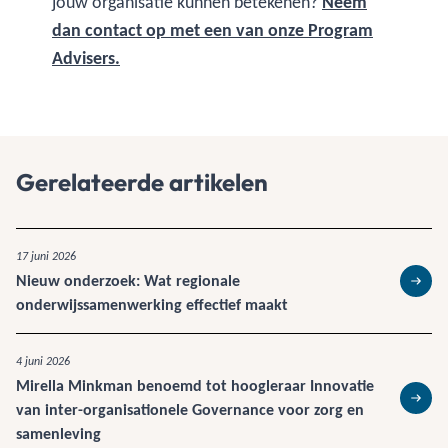
jouw organisatie kunnen betekenen?
Neem
dan contact op met een van onze Program
Advisers.
Gerelateerde artikelen
17 juni 2026
Nieuw onderzoek: Wat regionale
Lees 
onderwijssamenwerking effectief maakt
4 juni 2026
Mirella Minkman benoemd tot hoogleraar Innovatie
van inter-organisationele Governance voor zorg en
Lees 
samenleving