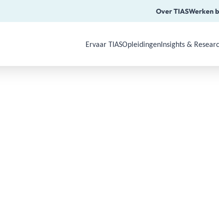
Over TIAS
Werken b
Ervaar TIAS
Opleidingen
Insights & Resear
Use Arrow Down, Enter or Space to o