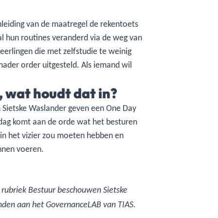
nleiding van de maatregel de rekentoets
l hun routines veranderd via de weg van
erlingen die met zelfstudie te weinig
ader order uitgesteld. Als iemand wil
!
 wat houdt dat in?
n Sietske Waslander geven een One Day
n dag komt aan de orde wat het besturen
 in het vizier zou moeten hebben en
unnen voeren.
de rubriek Bestuur beschouwen Sietske
bonden aan het GovernanceLAB van TIAS.