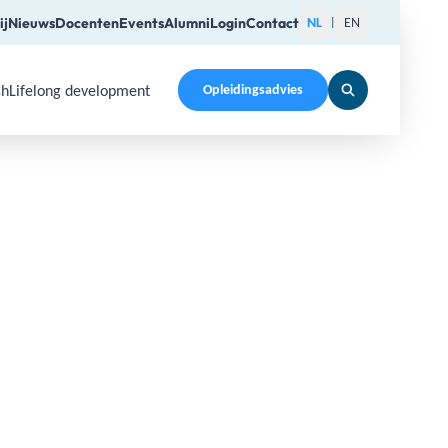
ij
Nieuws
Docenten
Events
Alumni
Login
Contact
NL
EN
|
ch
Lifelong development
Opleidingsadvies
pen a submenu. Use Arrow Up, Home, End to navigate items a