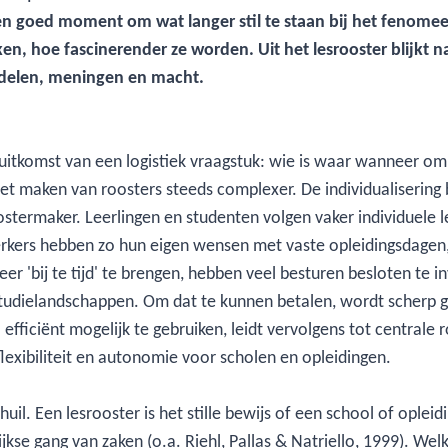
en goed moment om wat langer stil te staan bij het fenomeen 
en, hoe fascinerender ze worden. Uit het lesrooster blijkt 
delen, meningen en macht.
de uitkomst van een logistiek vraagstuk: wie is waar wanneer 
 maken van roosters steeds complexer. De individualisering be
termaker. Leerlingen en studenten volgen vaker individuele 
ers hebben zo hun eigen wensen met vaste opleidingsdagen, 
r 'bij te tijd' te brengen, hebben veel besturen besloten te
 studielandschappen. Om dat te kunnen betalen, wordt scherp g
fficiënt mogelijk te gebruiken, leidt vervolgens tot centrale r
 flexibiliteit en autonomie voor scholen en opleidingen.
uil. Een lesrooster is het stille bewijs of een school of oplei
jkse gang van zaken (o.a. Riehl, Pallas & Natriello, 1999). We