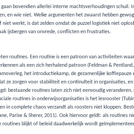
r gaan bovendien allerlei interne machtsverhoudingen schuil. In
kregen, en wie niet. Welke argumenten het zwaarst hebben gew
f niet werkt, is dat zelden omdat de puzzel logistiek niet oplo
aak ijsbergen van onvrede, conflicten en frustraties.
ten routines. Een routine is een patroon van activiteiten waa
erkennen als een zich herhalend patroon (Feldman & Pentland
eamoverleg, het introductiekamp, de gezamenlijke koffiepauze e
at ze zorgen voor stabiliteit en continuïteit in organisaties, en
gd: bestaande routines laten zich niet eenvoudig veranderen,
iale routines in onderwijsorganisaties is het lesrooster (Tubin
eren in complete chaos verzandt als roosters niet kloppen. Be
lane, Parise & Sherer, 2011). Ook hiervoor geldt: als routines 
de routines blijkt of beleid daadwerkelijk wordt geïmplementee