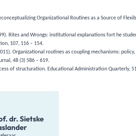
econceptualizing Organizational Routines as a Source of Flexib
(1999). Rites and Wrongs: institutional explanations fort he stu
tion, 107, 116 – 154.
. (2011). Organizational routines as coupling mechanisms: policy
rnal, 48 (3) 586 – 619.
cess of structuration. Educational Administration Quarterly, 51
of. dr. Sietske
slander
gleraar