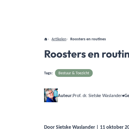
Artikelen
Roosters en routines
Roosters en routi
Tags:
Bestuur & Toezicht
Auteur:
Prof. dr. Sietske Waslander
•
Ge
Door
Sietske Waslander
| 11 oktober 20