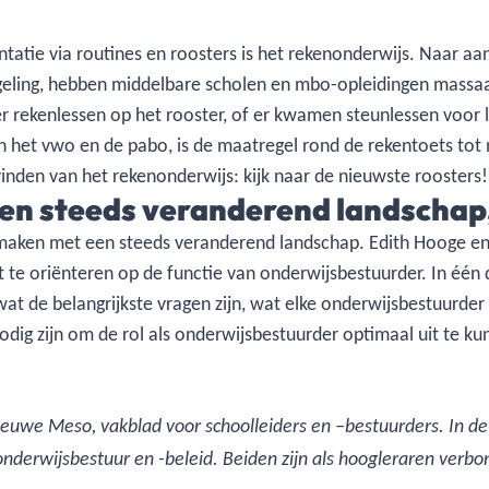
atie via routines en roosters is het rekenonderwijs. Naar aa
geling, hebben middelbare scholen en mbo-opleidingen massaa
 rekenlessen op het rooster, of er kwamen steunlessen voor le
 het vwo en de pabo, is de maatregel rond de rekentoets tot n
inden van het rekenonderwijs: kijk naar de nieuwste roosters
en steeds veranderend landschap,
 maken met een steeds veranderend landschap. Edith Hooge e
t te oriënteren op de functie van onderwijsbestuurder. In éé
at de belangrijkste vragen zijn, wat elke onderwijsbestuurder
odig zijn om de rol als onderwijsbestuurder optimaal uit te k
 Nieuwe Meso, vakblad voor schoolleiders en –bestuurders. In 
nderwijsbestuur en -beleid. Beiden zijn als hoogleraren ver