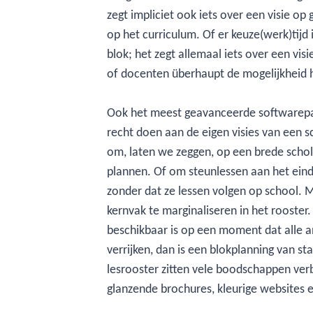
zegt impliciet ook iets over een visie op
op het curriculum. Of er keuze(werk)tijd i
blok; het zegt allemaal iets over een vi
of docenten überhaupt de mogelijkheid heb
Ook het meest geavanceerde softwarepak
recht doen aan de eigen visies van een s
om, laten we zeggen, op een brede scho
plannen. Of om steunlessen aan het eind
zonder dat ze lessen volgen op school. M
kernvak te marginaliseren in het rooster. 
beschikbaar is op een moment dat alle and
verrijken, dan is een blokplanning van st
lesrooster zitten vele boodschappen verb
glanzende brochures, kleurige websites en