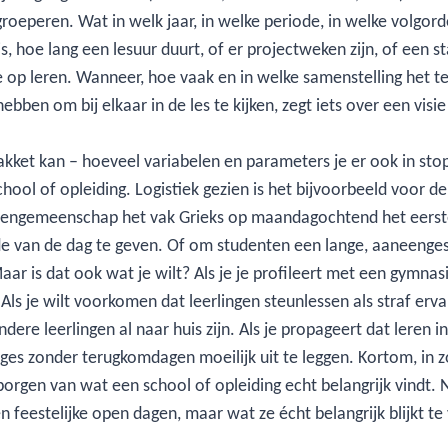
 groeperen. Wat in welk jaar, in welke periode, in welke volgor
s, hoe lang een lesuur duurt, of er projectweken zijn, of een st
sie op leren. Wanneer, hoe vaak en in welke samenstelling het
ben om bij elkaar in de les te kijken, zegt iets over een visie
ket kan – hoeveel variabelen en parameters je er ook in sto
chool of opleiding. Logistiek gezien is het bijvoorbeeld voor 
lengemeenschap het vak Grieks op maandagochtend het eerste, 
e van de dag te geven. Of om studenten een lange, aaneengesl
aar is dat ook wat je wilt? Als je je profileert met een gymnas
Als je wilt voorkomen dat leerlingen steunlessen als straf erva
ere leerlingen al naar huis zijn. Als je propageert dat leren in
ages zonder terugkomdagen moeilijk uit te leggen. Kortom, in zo
orgen van wat een school of opleiding echt belangrijk vindt. Ni
 feestelijke open dagen, maar wat ze écht belangrijk blijkt te