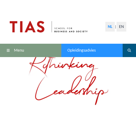
NL
EN
|
Menu
Opleidingsadvies