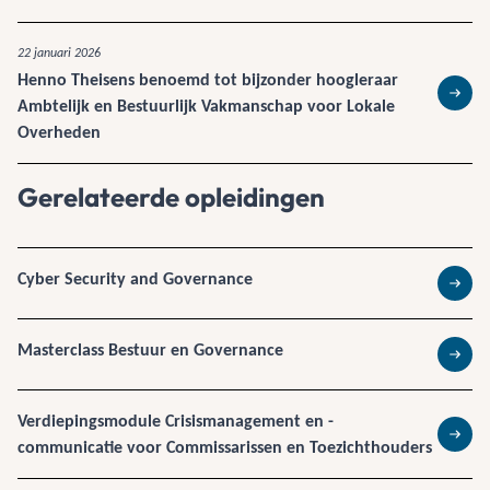
22 januari 2026
Henno Theisens benoemd tot bijzonder hoogleraar
Ambtelijk en Bestuurlijk Vakmanschap voor Lokale
Lees 
Overheden
Gerelateerde opleidingen
Cyber Security and Governance
Lees 
Masterclass Bestuur en Governance
Lees 
Verdiepingsmodule Crisismanagement en -
communicatie voor Commissarissen en Toezichthouders
Lees 