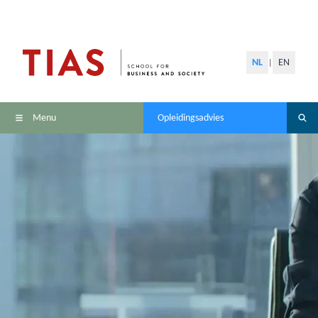
NL
EN
|
Menu
Opleidingsadvies