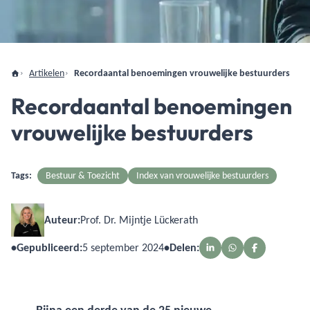
Artikelen
Recordaantal benoemingen vrouwelijke bestuurders
Recordaantal benoemingen
vrouwelijke bestuurders
Tags:
Bestuur & Toezicht
Index van vrouwelijke bestuurders
Auteur:
Prof. Dr. Mijntje Lückerath
•
Gepubliceerd:
5 september 2024
•
Delen: