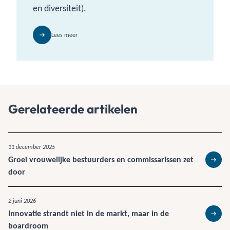
en diversiteit).
Lees meer
Gerelateerde artikelen
11 december 2025
Groei vrouwelijke bestuurders en commissarissen zet
Lees 
door
2 juni 2026
Innovatie strandt niet in de markt, maar in de
Lees 
boardroom