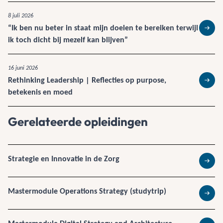
8 juli 2026
“Ik ben nu beter in staat mijn doelen te bereiken terwijl
Lees 
ik toch dicht bij mezelf kan blijven”
16 juni 2026
Rethinking Leadership | Reflecties op purpose,
Lees 
betekenis en moed
Gerelateerde opleidingen
Strategie en Innovatie in de Zorg
Lees 
Mastermodule Operations Strategy (studytrip)
Lees 