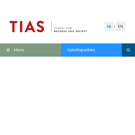
NL
EN
|
Menu
Opleidingsadvies