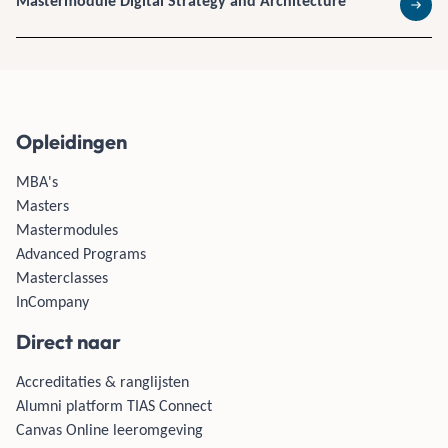
Mastermodule Digital Strategy and Architecture
Lees 
Opleidingen
MBA's
Masters
Mastermodules
Advanced Programs
Masterclasses
InCompany
Direct naar
Accreditaties & ranglijsten
Alumni platform TIAS Connect
Canvas Online leeromgeving