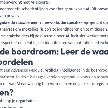
amenwerking met AI-experts.
enteer ethische richtlijnen voor het gebruik van AI. Dit omva
an privacy.
gebreide risicobeheer frameworks die specifiek zijn gericht op
nalyses om mogelijke risico's te identificeren en te mitigeren
rse stakeholders bij de discussie over AI, inclusief werknemer
erspectief en helpt bij het identificeren van potentiële ethisc
 de boardroom: Leer de waar
oordelen
iedt een Advanced Module,
Artificial Intelligence in de boardro
arissen. In deze 2-daagse verdiepingsmodule voorzien topacad
ico's van AI nauwkeurig te beoordelen en de juiste strategisc
en?
tie op je organisatie.
waardecreatie.