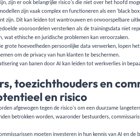
jn, zijn er ook belangrijke risico's die niet over het hoofd m
odellen zijn vaak complex en functioneren als een 'black box
rant zijn. Dit kan leiden tot wantrouwen en onvoorspelbare uit
oelde vooroordelen versterken als de trainingsdata niet repr
en, wat ethische en juridische problemen kan veroorzaken.
e grote hoeveelheden persoonlijke data verwerken, lopen het 
nemen om de privacy van hun klanten te beschermen.
isering van banen door AI kan leiden tot werkverlies in bepa
rs, toezichthouders en comm
tentieel en risico
orden afgewogen tegen de risico's om een duurzame langeterm
nden betrokken worden, waaronder bestuurders, commissarisse
ommissarissen moeten investeren in hun kennis van AI en de 