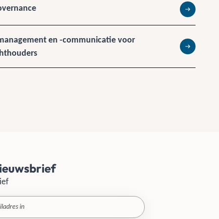
Governance
Lees meer
smanagement en -communicatie voor
chthouders
Lees meer
ieuwsbrief
ief