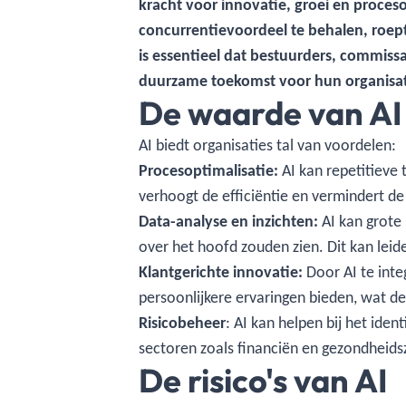
kracht voor innovatie, groei en proceso
concurrentievoordeel te behalen, roep
is essentieel dat bestuurders, commiss
duurzame toekomst voor hun organisat
De waarde van AI 
AI biedt organisaties tal van voordelen:
Procesoptimalisatie:
AI kan repetitieve
verhoogt de efficiëntie en vermindert de
Data-analyse en inzichten:
AI kan grote
over het hoofd zouden zien. Dit kan lei
Klantgerichte innovatie:
Door AI te inte
persoonlijkere ervaringen bieden, wat de
Risicobeheer
: AI kan helpen bij het ide
sectoren zoals financiën en gezondheids
De risico's van AI