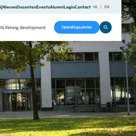
ij
Nieuws
Docenten
Events
Alumni
Login
Contact
NL
EN
|
ch
Lifelong development
Opleidingsadvies
pen a submenu. Use Arrow Up, Home, End to navigate items a