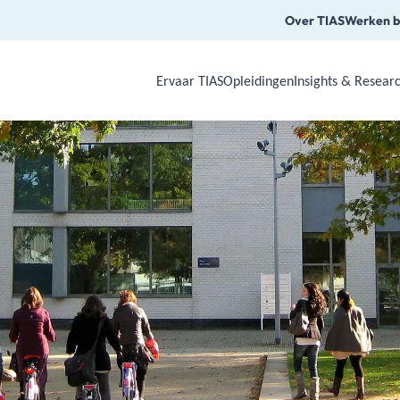
Over TIAS
Werken b
Ervaar TIAS
Opleidingen
Insights & Resear
Use Arrow Down, Enter or Space to o