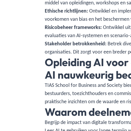
middel van opleidingen, workshops en s
Ethische richtlijnen:
Ontwikkel en implem
voorkomen van bias en het beschermen v
Risicobeheer frameworks:
Ontwikkel uit
evaluaties van AI-systemen en scenario-a
Stakeholder betrokkenheid:
Betrek dive
organisaties. Dit zorgt voor een breder p
Opleiding AI voor
AI nauwkeurig be
TIAS School for Business and Society b
bestuurders, toezichthouders en commiss
praktische inzichten om de waarde en ris
Waarom deelnem
Begrijp de impact van digitale transforma
Leer AI te gebruiken voor lange termijn 