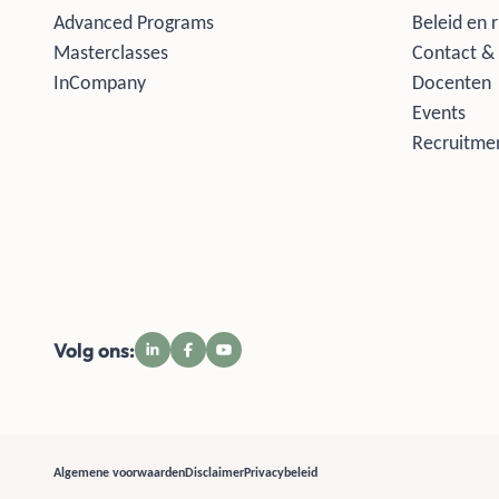
Advanced Programs
Beleid en r
Masterclasses
Contact & 
InCompany
Docenten
Events
Recruitmen
Volg ons:
Algemene voorwaarden
Disclaimer
Privacybeleid