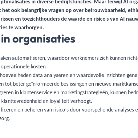
ptimalisaties in diverse bedrijfsfuncties. Maar terwijl AI or
t het ook belangrijke vragen op over betrouwbaarheid, ethi
arissen en toezichthouders de waarde en risico's van AI na
ies te waarborgen.
in organisaties
 taken automatiseren, waardoor werknemers zich kunnen richte
 operationele kosten.
 hoeveelheden data analyseren en waardevolle inzichten gener
den tot beter geïnformeerde beslissingen en nieuwe marktkans
greren in klantenservice en marketingstrategieën, kunnen bedr
 klanttevredenheid en loyaliteit verhoogt.
ntificeren en beheren van risico's door voorspellende analyses 
zorg.