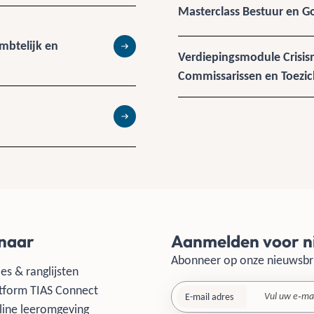
Masterclass Bestuur en 
mbtelijk en
Lees meer
Verdiepingsmodule Crisi
Commissarissen en Toezi
Lees meer
 naar
Aanmelden voor n
Abonneer op onze nieuwsbr
es & ranglijsten
tform TIAS Connect
E-mail adres
line leeromgeving