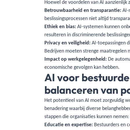
Hoewel de voordelen van AI aanzienlijk zi
Betrouwbaarheid en transparantie:
AI-m
beslissingsprocessen niet altijd transpa
Ethiek en bias:
AI-systemen kunnen onbed
resulteren in discriminerende beslissing
Privacy en veiligheid:
AI-toepassingen di
Bedrijven moeten strenge maatregelen 
Impact op werkgelegenheid:
De automat
economische gevolgen kan hebben.
AI voor bestuurde
balanceren van po
Het potentieel van AI moet zorgvuldig w
benadering waarbij diverse belanghebbe
stappen die organisaties kunnen nemen:
Educatie en expertise:
Bestuurders en c