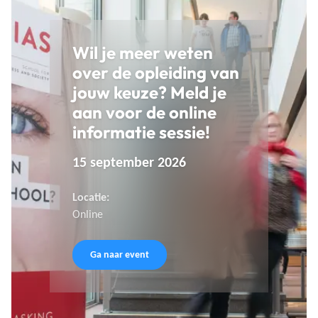
Wil je meer weten
over de opleiding van
jouw keuze? Meld je
aan voor de online
informatie sessie!
15 september 2026
Locatie:
Online
Ga naar event