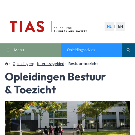
NL
EN
|
Menu
Opleidingsadvies
Opleidingen
Interessegebied
Bestuur toezicht
Opleidingen Bestuur
& Toezicht