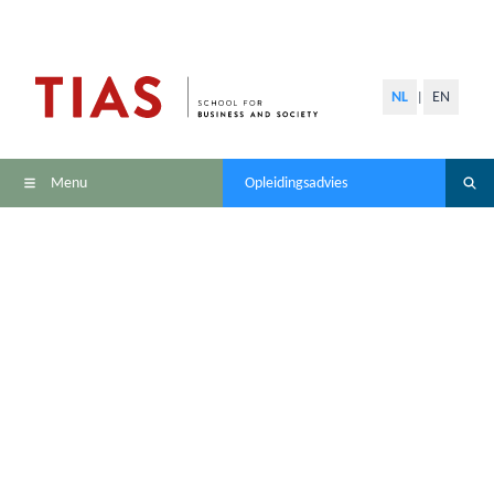
NL
EN
|
Menu
Opleidingsadvies