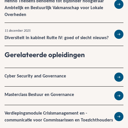
Henno Theisens benoemd tot bijzonder hoogleraar
Ambtelijk en Bestuurlijk Vakmanschap voor Lokale
Lees 
Overheden
11 december 2025
Diversiteit in kabinet Rutte IV: goed of slecht nieuws?
Lees 
Gerelateerde opleidingen
Cyber Security and Governance
Lees 
Masterclass Bestuur en Governance
Lees 
Verdiepingsmodule Crisismanagement en -
communicatie voor Commissarissen en Toezichthouders
Lees 