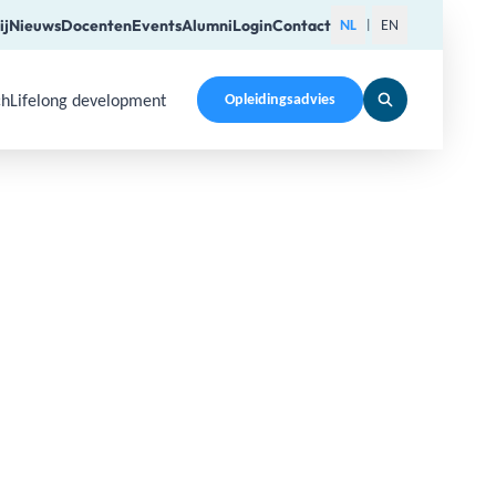
ij
Nieuws
Docenten
Events
Alumni
Login
Contact
NL
EN
|
ch
Lifelong development
Opleidingsadvies
pen a submenu. Use Arrow Up, Home, End to navigate items a