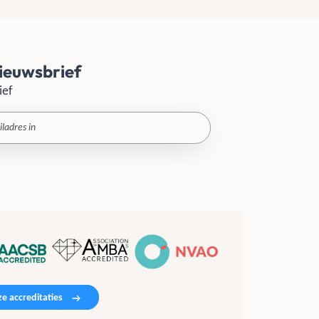
ieuwsbrief
ief
e accreditaties