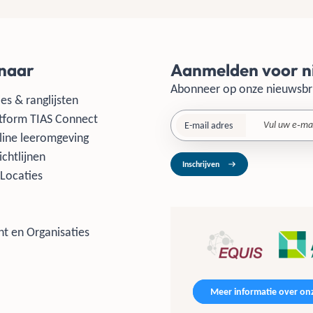
 naar
Aanmelden voor n
Abonneer op onze nieuwsbr
es & ranglijsten
tform TIAS Connect
E-mail adres
line leeromgeving
ichtlijnen
Inschrijven
Locaties
t en Organisaties
Meer informatie over onz