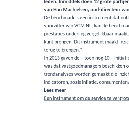
leden. Inmiddels doen 12 grote partijen
van Han Machielsen, oud-directeur van
De benchmark is een instrument dat nutti
voorzitter van VGM NL, kan de benchmark
prestaties onderling vergelijkbaar maak
kunt brengen. Dit instrument maakt inzic
terug te brengen."
In 2013 gaven de – toen nog 10 – initia
was dat vastgoedmanagers beschikken ove
trendanalyses worden gemaakt die inzich
indicatoren, zoals inflatie, consumenten
Lees meer
Een instrument om de service te vergrot