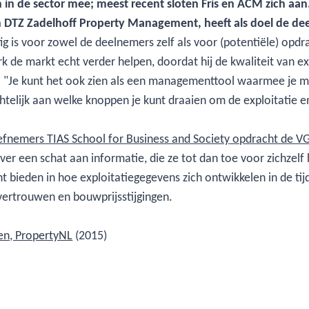
 in de sector mee; meest recent sloten Fris en ACM zich aan
 DTZ Zadelhoff Property Management, heeft als doel de dee
g is voor zowel de deelnemers zelf als voor (potentiële) opdr
 de markt echt verder helpen, doordat hij de kwaliteit van e
t. "Je kunt het ook zien als een managementtool waarmee je 
htelijk aan welke knoppen je kunt draaien om de exploitatie e
tiefnemers TIAS School for Business and Society opdracht de 
r een schat aan informatie, die ze tot dan toe voor zichzelf
t bieden in hoe exploitatiegegevens zich ontwikkelen in de 
vertrouwen en bouwprijsstijgingen.
en, PropertyNL
(2015)