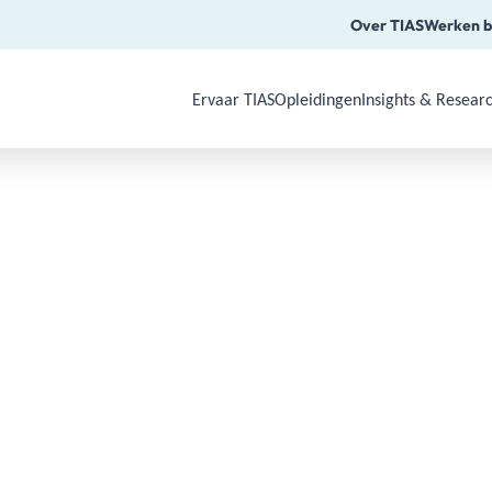
Over TIAS
Werken b
Ervaar TIAS
Opleidingen
Insights & Resear
Use Arrow Down, Enter or Space to o