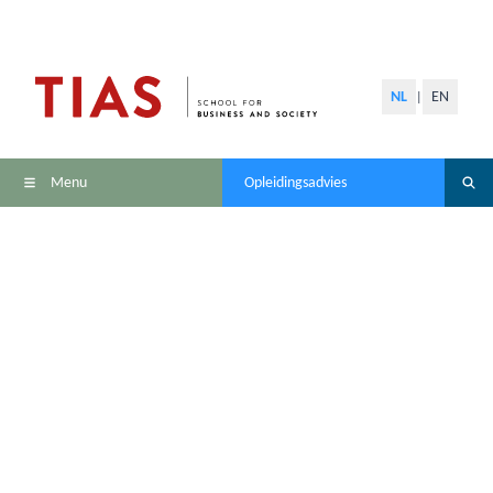
NL
EN
|
Menu
Opleidingsadvies