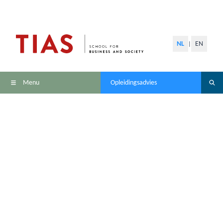
NL
EN
|
Menu
Opleidingsadvies