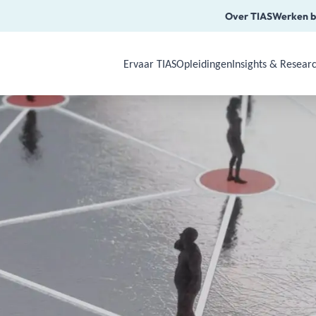
Over TIAS
Werken b
Ervaar TIAS
Opleidingen
Insights & Resear
Use Arrow Down, Enter or Space to o