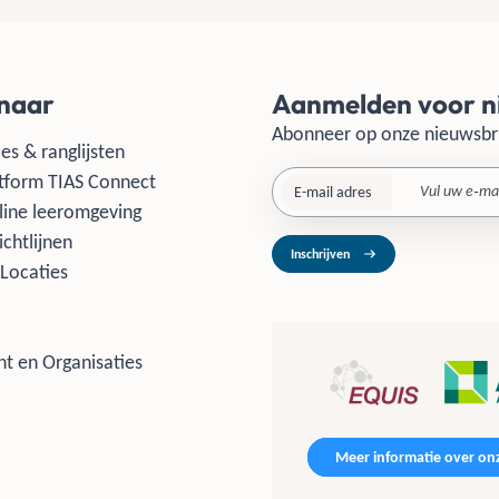
 naar
Aanmelden voor n
Abonneer op onze nieuwsbr
es & ranglijsten
tform TIAS Connect
E-mail adres
line leeromgeving
ichtlijnen
Inschrijven
Locaties
t en Organisaties
Meer informatie over onz