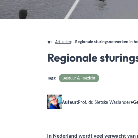
Artikelen
Regionale sturingsnetwerken in h
Regionale sturing
Tags:
Bestuur & Toezicht
Auteur:
Prof. dr. Sietske Waslander
•
Ge
In Nederland wordt veel verwacht van r