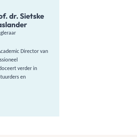
of. dr. Sietske
slander
gleraar
Academic Director van
ssioneel
doceert verder in
tuurders en