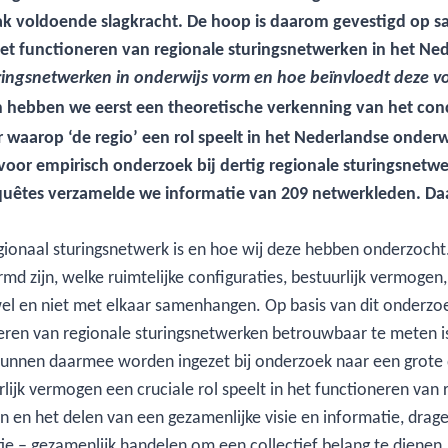
ak voldoende slagkracht. De hoop is daarom gevestigd op sa
et functioneren van regionale sturingsnetwerken in het Ne
ringsnetwerken in onderwijs vorm en hoe beïnvloedt deze vo
ebben we eerst een theoretische verkenning van het concep
r waarop ‘de regio’ een rol speelt in het Nederlandse onder
voor empirisch onderzoek bij dertig regionale sturingsnet
uêtes verzamelde we informatie van 209 netwerkleden. Da
gionaal sturingsnetwerk is en hoe wij deze hebben onderzocht.
 zijn, welke ruimtelijke configuraties, bestuurlijk vermogen
el en niet met elkaar samenhangen. Op basis van dit onderzo
ren van regionale sturingsnetwerken betrouwbaar te meten i
unnen daarmee worden ingezet bij onderzoek naar een grote di
lijk vermogen een cruciale rol speelt in het functioneren van
en het delen van een gezamenlijke visie en informatie, drag
ie – gezamenlijk handelen om een collectief belang te diene