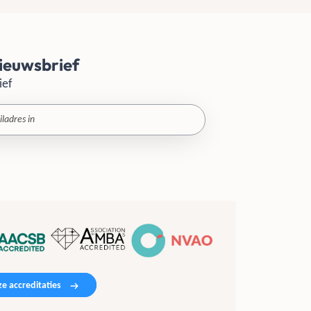
ieuwsbrief
ief
e accreditaties