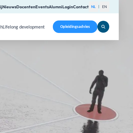
ij
Nieuws
Docenten
Events
Alumni
Login
Contact
NL
EN
|
ch
Lifelong development
Opleidingsadvies
pen a submenu. Use Arrow Up, Home, End to navigate items a