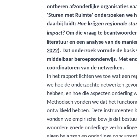
ontberen afzonderlijke organisaties va
‘Sturen met Ruimte’ onderzoeken we h
daarbij luidt:
Hoe krijgen regionale stu
Om die vraag te beantwoorden h
impact?
literatuur en een analyse van de manie
2022
). Dat onderzoek vormde de basis 
middelbaar beroepsonderwijs. Met enq
coördinatoren van de netwerken.
In het rapport lichten we toe wat een re
we hoe de onderzochte netwerken gevormd
hebben, en hoe die aspecten onderling w
Methodisch vonden we dat het functione
ontwikkeld hebben. Deze instrumenten k
vonden we empirische bewijs dat bestuur
woorden: goede onderlinge verhoudingen 
eigen belangen en onderlinge concurrent