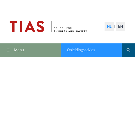
NL
EN
|
Menu
Opleidingsadvies