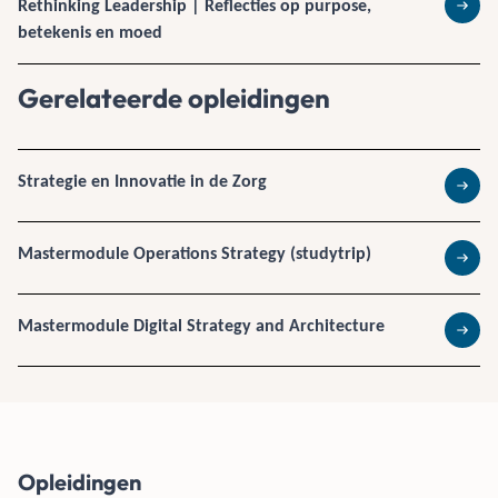
Rethinking Leadership | Reflecties op purpose,
Lees 
betekenis en moed
Gerelateerde opleidingen
Strategie en Innovatie in de Zorg
Lees 
Mastermodule Operations Strategy (studytrip)
Lees 
Mastermodule Digital Strategy and Architecture
Lees 
Opleidingen