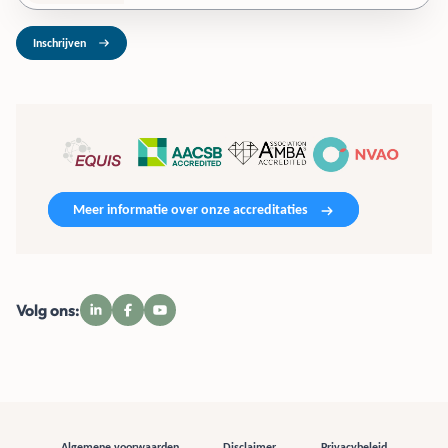
Inschrijven
Meer informatie over onze accreditaties
Volg ons:
Algemene voorwaarden
Disclaimer
Privacybeleid