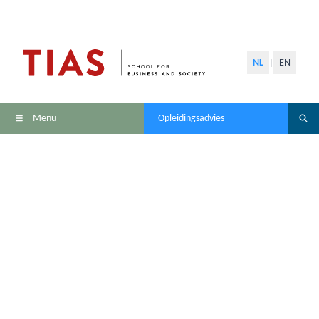
NL
EN
|
Menu
Opleidingsadvies