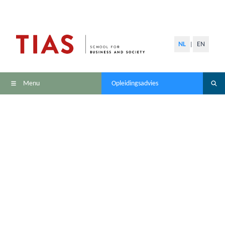
NL
EN
|
Menu
Opleidingsadvies