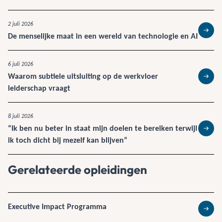
2 juli 2026
De menselijke maat in een wereld van technologie en AI
Lees 
6 juli 2026
Waarom subtiele uitsluiting op de werkvloer
Lees 
leiderschap vraagt
8 juli 2026
“Ik ben nu beter in staat mijn doelen te bereiken terwijl
Lees 
ik toch dicht bij mezelf kan blijven”
Gerelateerde opleidingen
Executive Impact Programma
Lees 