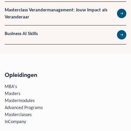
Masterclass Verandermanagement: Jouw Impact als
Veranderaar
Lees 
Business AI Skills
Lees 
Opleidingen
MBA's
Masters
Mastermodules
Advanced Programs
Masterclasses
InCompany