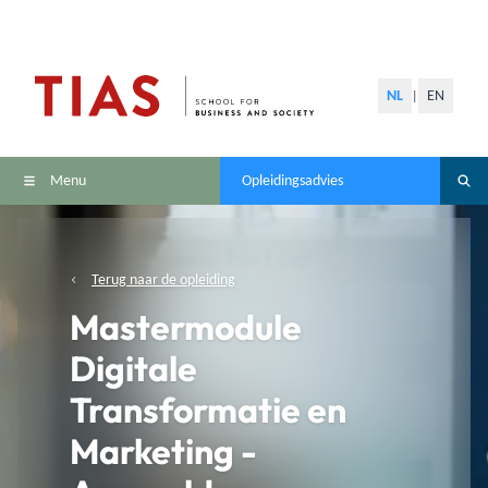
NL
EN
|
Menu
Opleidingsadvies
Terug naar de opleiding
Mastermodule
Digitale
Transformatie en
Marketing -