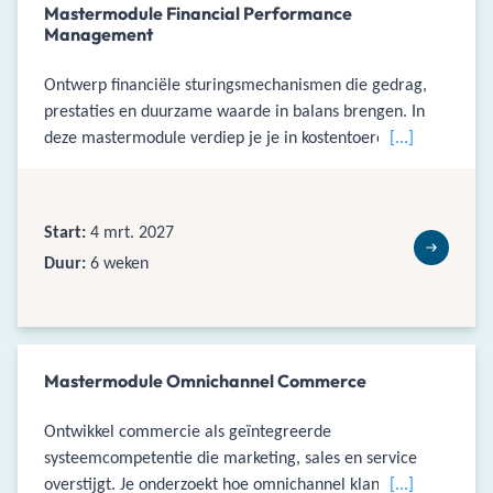
Mastermodule Financial Performance
Management
Ontwerp financiële sturingsmechanismen die gedrag,
prestaties en duurzame waarde in balans brengen. In
deze mastermodule verdiep je je in kostentoerekening,
[...]
transfer pricing, werkkapitaal en KPI’s en onderzoek je
hoe financiële systemen keuzes en samenwerking
sturen.
Start:
4 mrt. 2027
Duur:
6 weken
Mastermodule Omnichannel Commerce
Ontwikkel commercie als geïntegreerde
systeemcompetentie die marketing, sales en service
overstijgt. Je onderzoekt hoe omnichannel klantwaarde
[...]