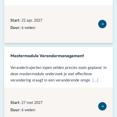
ontstaat in het samenspel van kanalen, data, processen
en mensen en vertaalt dit naar commerciële maturiteit
en groei.
Start:
22 apr. 2027
Duur:
6 weken
Mastermodule Verandermanagement
Verandertrajecten lopen zelden precies zoals gepland. In
deze mastermodule onderzoek je wat effectieve
verandering vraagt in een veranderende omgeving
[...]
waarin data en AI meer invloed hebben. Je leert boven-
en onderstroom analyseren en vertalen naar
interventies.
Start:
27 mei 2027
Duur:
6 weken