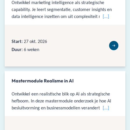
Ontwikkel marketing intelligence als strategische
capability. Je leert segmentatie, customer insights en
data intelligence inzetten om uit complexiteit relevante
[...]
inzichten te destilleren en die te vertalen naar scherpe
keuzes in proposities, processen en besluitvorming.
Start:
27 okt. 2026
Duur:
6 weken
Mastermodule Realisme in AI
Ontwikkel een realistische blik op AI als strategische
hefboom. In deze mastermodule onderzoek je hoe AI
besluitvorming en businessmodellen verandert, leer je
[...]
hype van bewezen waarde scheiden en vertaal je
toepassingen naar concrete strategische keuzes.