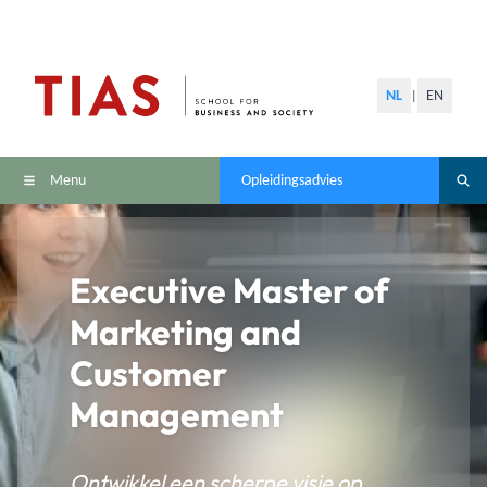
NL
EN
|
Menu
Opleidingsadvies
Executive Master of
Marketing and
Customer
Management
Ontwikkel een scherpe visie op