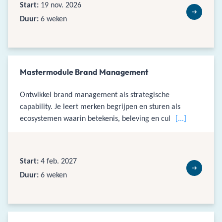
Start:
19 nov. 2026
Duur:
6 weken
Mastermodule Brand Management
Ontwikkel brand management als strategische
capability. Je leert merken begrijpen en sturen als
ecosystemen waarin betekenis, beleving en cultuur
[...]
samenkomen. Je verbindt brand experience, customer
journeys en employee experience en past cases toe in je
praktijk.
Start:
4 feb. 2027
Duur:
6 weken