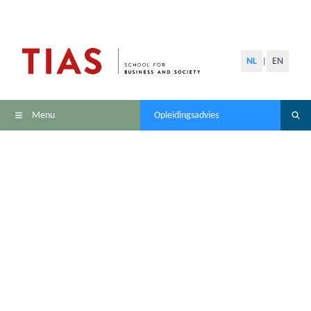
NL
EN
|
Menu
Opleidingsadvies