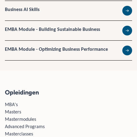
Business AI Skills
Lees 
EMBA Module - Building Sustainable Business
Lees 
EMBA Module - Optimizing Business Performance
Lees 
Opleidingen
MBA's
Masters
Mastermodules
Advanced Programs
Masterclasses