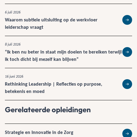
6 juli 2026
Waarom subtiele uitsluiting op de werkvloer
Lees 
leiderschap vraagt
8 juli 2026
“Ik ben nu beter in staat mijn doelen te bereiken terwijl
Lees 
ik toch dicht bij mezelf kan blijven”
16 juni 2026
Rethinking Leadership | Reflecties op purpose,
Lees 
betekenis en moed
Gerelateerde opleidingen
Strategie en Innovatie in de Zorg
Lees 