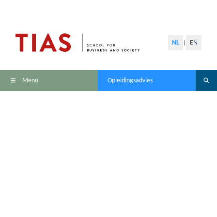
NL
EN
|
Menu
Opleidingsadvies