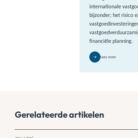
internationale vastg
bijzonder; het risico
vastgoedinvestering
vastgoedverduurzamin
financiële planning.
Lees meer
Gerelateerde artikelen