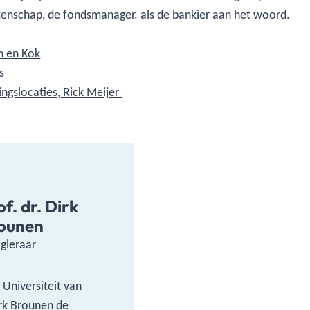
enschap, de fondsmanager. als de bankier aan het woord.
n en Kok
s
ngslocaties, Rick Meijer
of. dr. Dirk
ounen
gleraar
 Universiteit van
irk Brounen de