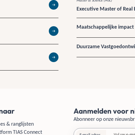
Master of Science (MSc)
Executive Master of Real 
Lees meer
Maatschappelijke impact
Lees meer
Duurzame Vastgoedontwi
Lees meer
 naar
Aanmelden voor n
Abonneer op onze nieuwsbr
es & ranglijsten
tform TIAS Connect
E-mail adres