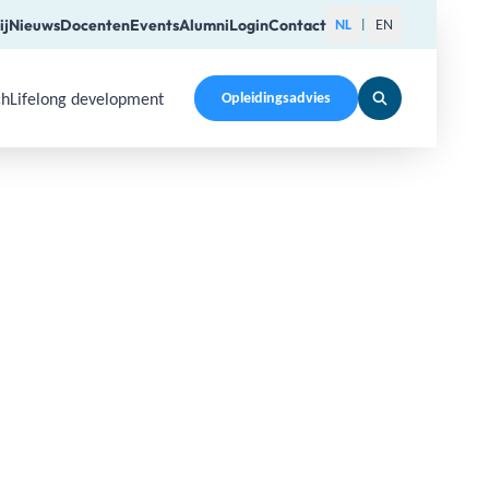
ij
Nieuws
Docenten
Events
Alumni
Login
Contact
NL
EN
|
ch
Lifelong development
Opleidingsadvies
pen a submenu. Use Arrow Up, Home, End to navigate items a