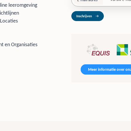
line leeromgeving
ichtlijnen
Inschrijven
Locaties
t en Organisaties
Meer informatie over onz