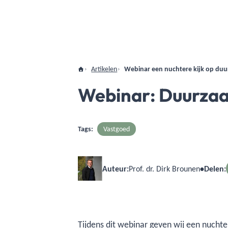
Artikelen
Webinar een nuchtere kijk op du
Webinar: Duurzaa
Tags:
Vastgoed
Auteur:
Prof. dr. Dirk Brounen
•
Delen:
Tijdens
dit webinar
geven wij een nuchter