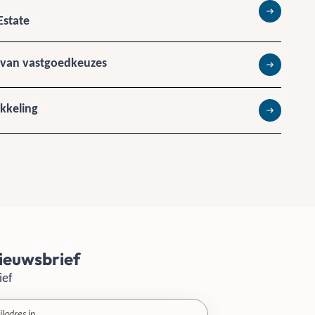
Estate
Lees meer
 van vastgoedkeuzes
Lees meer
kkeling
Lees meer
ieuwsbrief
ief