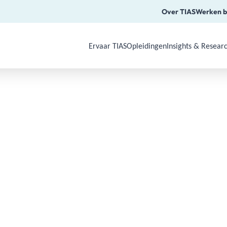
Over TIAS
Werken b
Ervaar TIAS
Opleidingen
Insights & Resear
Use Arrow Down, Enter or Space to o