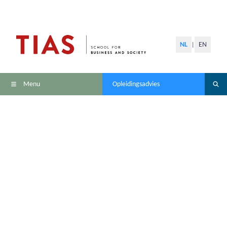
NL
EN
|
Menu
Opleidingsadvies