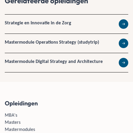
Gerelateerde opleidingen
Strategie en Innovatie in de Zorg
Lees 
Mastermodule Operations Strategy (studytrip)
Lees 
Mastermodule Digital Strategy and Architecture
Lees 
Opleidingen
MBA's
Masters
Mastermodules