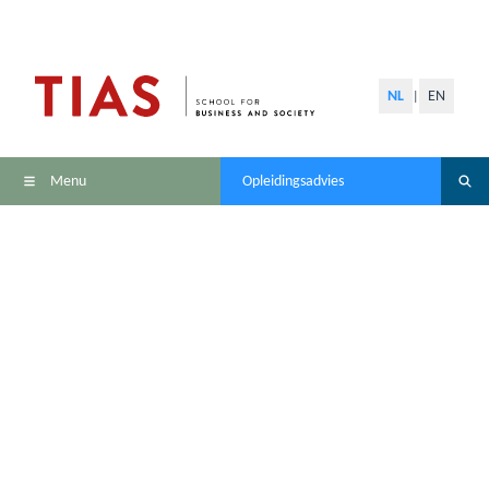
NL
EN
|
Menu
Opleidingsadvies