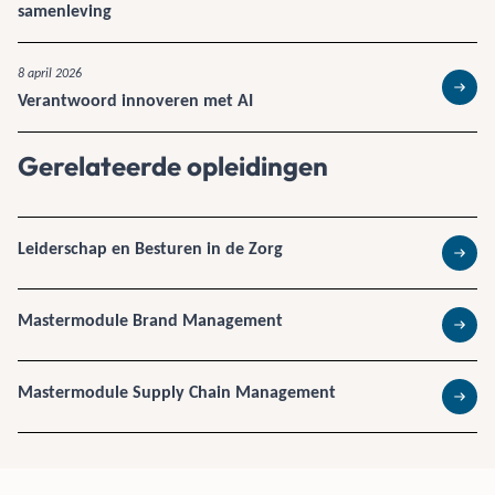
samenleving
8 april 2026
Verantwoord innoveren met AI
Lees 
Gerelateerde opleidingen
Leiderschap en Besturen in de Zorg
Lees 
Mastermodule Brand Management
Lees 
Mastermodule Supply Chain Management
Lees 