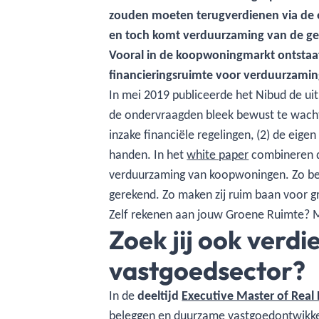
zouden moeten terugverdienen via de e
en toch komt verduurzaming van de g
Vooral in de koopwoningmarkt ontstaat 
financieringsruimte voor verduurzaming.
In mei 2019 publiceerde het Nibud de u
de ondervraagden bleek bewust te wacht
inzake financiële regelingen, (2) de eige
handen. In het
white paper
combineren d
verduurzaming van koopwoningen. Zo bep
gerekend. Zo maken zij ruim baan voor g
Zelf rekenen aan jouw Groene Ruimte? 
Zoek jij ook verdi
vastgoedsector?
In de
deeltijd
Executive Master of Real 
beleggen en duurzame vastgoedontwikkeli