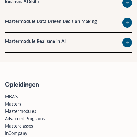
Business AI Skills
Lees 
Mastermodule Data Driven Decision Making
Lees 
Mastermodule Realisme in AI
Lees 
Opleidingen
MBA's
Masters
Mastermodules
Advanced Programs
Masterclasses
InCompany