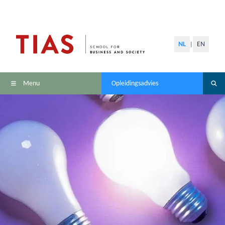
NL
EN
|
Menu
Opleidingsadvies