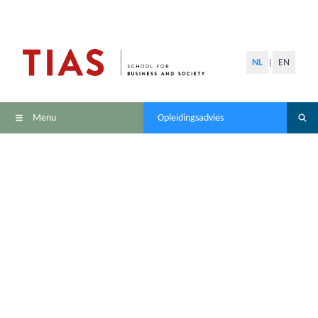
NL
EN
|
Menu
Opleidingsadvies