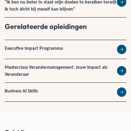
“Ik ben nu beter in staat mijn doelen te bereiken terwijl
Lees 
ik toch dicht bij mezelf kan blijven”
Gerelateerde opleidingen
Executive Impact Programma
Lees 
Masterclass Verandermanagement: Jouw Impact als
Veranderaar
Lees 
Business AI Skills
Lees 