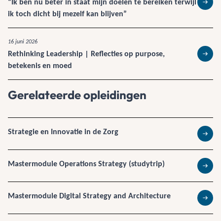
“Ik ben nu beter in staat mijn doelen te bereiken terwijl
Lees 
ik toch dicht bij mezelf kan blijven”
16 juni 2026
Rethinking Leadership | Reflecties op purpose,
Lees 
betekenis en moed
Gerelateerde opleidingen
Strategie en Innovatie in de Zorg
Lees 
Mastermodule Operations Strategy (studytrip)
Lees 
Mastermodule Digital Strategy and Architecture
Lees 