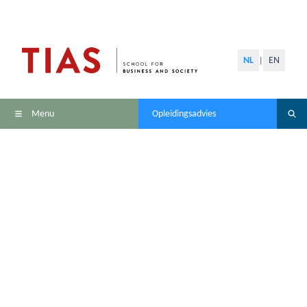
NL
EN
|
Menu
Opleidingsadvies