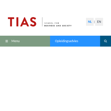
NL
EN
|
Menu
Opleidingsadvies