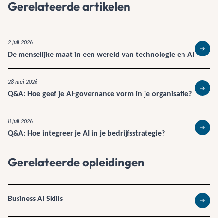
Gerelateerde artikelen
2 juli 2026
De menselijke maat in een wereld van technologie en AI
Lees 
28 mei 2026
Q&A: Hoe geef je AI-governance vorm in je organisatie?
Lees 
8 juli 2026
Q&A: Hoe integreer je AI in je bedrijfsstrategie?
Lees 
Gerelateerde opleidingen
Business AI Skills
Lees 