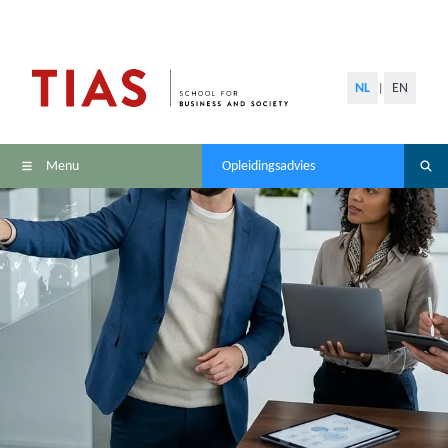
NL
EN
|
Menu
Opleidingsadvies