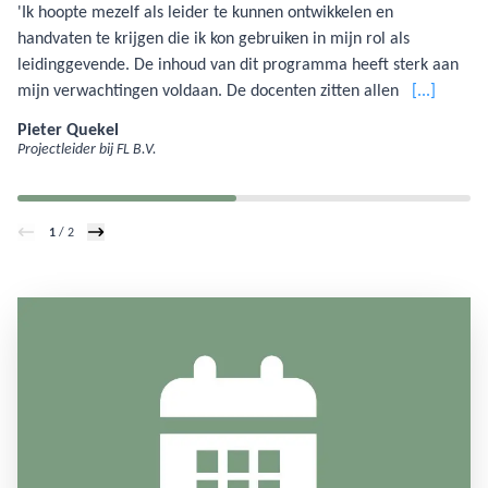
'Ik hoopte mezelf als leider te kunnen ontwikkelen en
handvaten te krijgen die ik kon gebruiken in mijn rol als
leidinggevende. De inhoud van dit programma heeft sterk aan
mijn verwachtingen voldaan. De docenten zitten allen vol
[...]
enthousiasme en vertellen vanuit passie. Dit draagt bij aan een
Pieter Quekel
programma dat goed te volgen is en waarin je op een goed
Projectleider bij FL B.V.
tempo voorzien wordt van informatie.'
1
/ 2