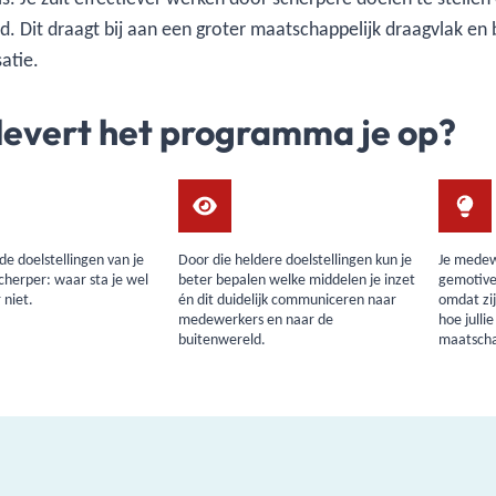
eid. Dit draagt bij aan een groter maatschappelijk draagvlak e
atie.
levert het programma je op?
 de doelstellingen van je
Door die heldere doelstellingen kun je
Je medew
cherper: waar sta je wel
beter bepalen welke middelen je inzet
gemotive
 niet.
én dit duidelijk communiceren naar
omdat zi
medewerkers en naar de
hoe julli
buitenwereld.
maatscha