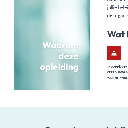
jullie bel
de organis
Wat 
Waarom
deze
opleiding
Je definieert
organisatie s
voor en waar