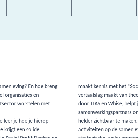
samenleving? En hoe breng
maakt kennis met het “Soc
el organisaties en
vertaalslag maakt van theo
fitsector worstelen met
door TIAS en Whise, helpt 
samenwerkingspartners om
 leer je hoe je hierop
 in de impact van jullie
 krijgt een solide
 je bij het maken van