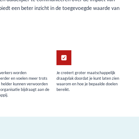
n biedt een beter inzicht in de toegevoegde waarde van
erkers worden
Je creëert groter maatschappelijk
erder en voelen meer trots
draagvlak doordat je kunt laten zien
j helder kunnen verwoorden
waarom en hoe je bepaalde doelen
e organisatie bijdraagt aan de
bereikt.
ppij.