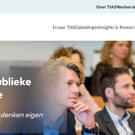
Over TIAS
Werken b
Ervaar TIAS
Opleidingen
Insights & Resear
Use Arrow Down, Enter or Space to o
ublieke
e
-denken eigen