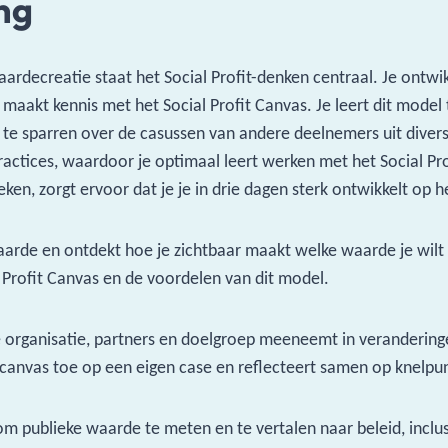
ng
ardecreatie staat het Social Profit-denken centraal. Je ontwi
 maakt kennis met het Social Profit Canvas. Je leert dit model
te sparren over de casussen van andere deelnemers uit diver
ractices, waardoor je optimaal leert werken met het Social Pr
oeken, zorgt ervoor dat je je in drie dagen sterk ontwikkelt op 
e waarde en ontdekt hoe je zichtbaar maakt welke waarde je wi
 Profit Canvas en de voordelen van dit model.
 organisatie, partners en doelgroep meeneemt in veranderingen
 canvas toe op een eigen case en reflecteert samen op knelpu
 om publieke waarde te meten en te vertalen naar beleid, inclus