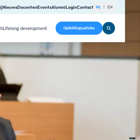
ij
Nieuws
Docenten
Events
Alumni
Login
Contact
NL
EN
|
ch
Lifelong development
Opleidingsadvies
pen a submenu. Use Arrow Up, Home, End to navigate items a