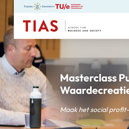
TIAS
Masterclass P
Waardecreati
Maak het social profit