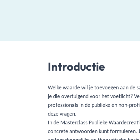
Introductie
Welke waarde wil je toevoegen aan de 
je die overtuigend voor het voetlicht? Ve
professionals in de publieke en non-pro
deze vragen.
In de Masterclass Publieke Waardecreatie
helder zichtbaar te maken. Het biedt inzicht
concrete antwoorden kunt formuleren. Je
activiteiten op de samenleving en ondersteunt