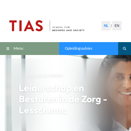
NL
EN
|
Menu
Opleidingsadvies
Terug naar de opleiding
Leiderschap en
Besturen in de Zorg -
Lesschema