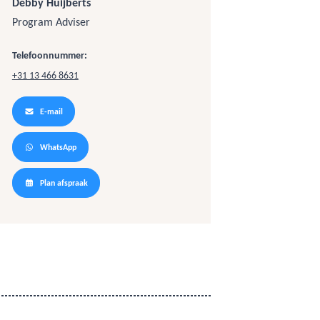
Debby Huijberts
Program Adviser
Telefoonnummer:
+31 13 466 8631
E-mail
WhatsApp
Plan afspraak