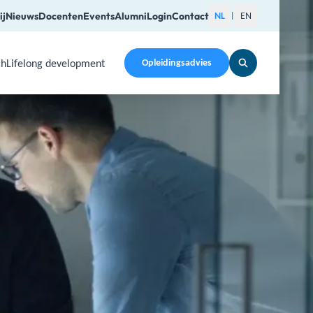
ij
Nieuws
Docenten
Events
Alumni
Login
Contact
NL
EN
|
ch
Lifelong development
Opleidingsadvies
pen a submenu. Use Arrow Up, Home, End to navigate items a