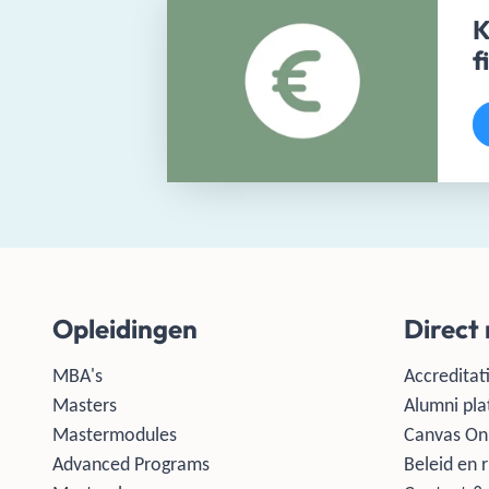
K
f
Opleidingen
Direct
MBA's
Accreditati
Masters
Alumni pla
Mastermodules
Canvas On
Advanced Programs
Beleid en r