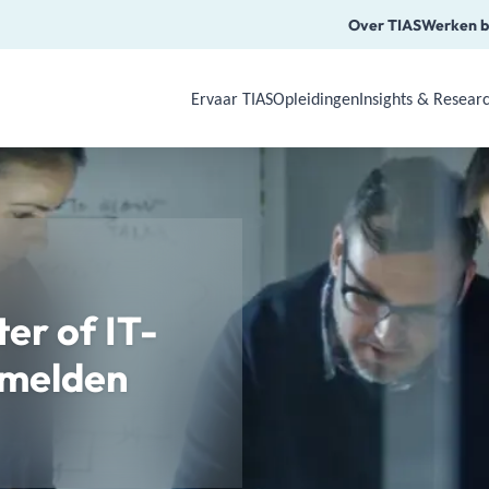
Over TIAS
Werken b
Ervaar TIAS
Opleidingen
Insights & Resear
Use Arrow Down, Enter or Space to o
er of IT-
nmelden