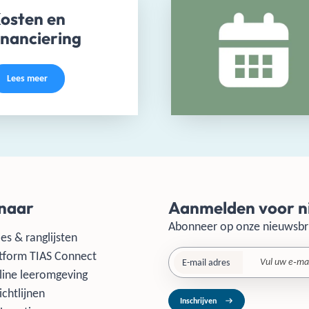
osten en
inanciering
Lees meer
 naar
Aanmelden voor n
Abonneer op onze nieuwsbr
es & ranglijsten
tform TIAS Connect
E-mail adres
line leeromgeving
ichtlijnen
Inschrijven