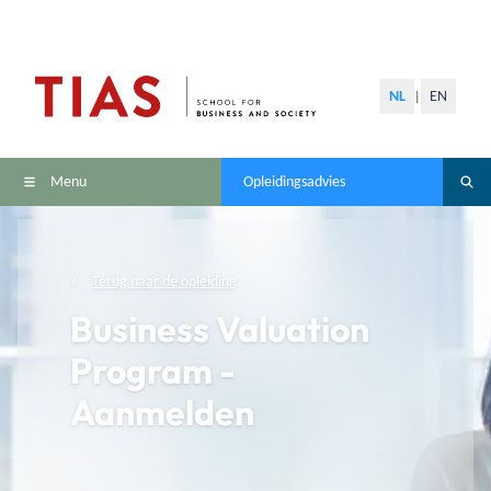
NL
EN
|
Menu
Opleidingsadvies
Terug naar de opleiding
Business Valuation
Program -
Aanmelden