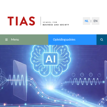
NL
EN
|
Menu
Opleidingsadvies