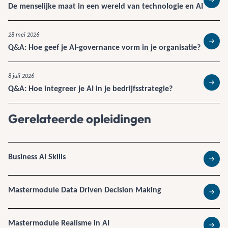
De menselijke maat in een wereld van technologie en AI
Lees 
28 mei 2026
Q&A: Hoe geef je AI-governance vorm in je organisatie?
Lees 
8 juli 2026
Q&A: Hoe integreer je AI in je bedrijfsstrategie?
Lees 
Gerelateerde opleidingen
Business AI Skills
Lees 
Mastermodule Data Driven Decision Making
Lees 
Mastermodule Realisme in AI