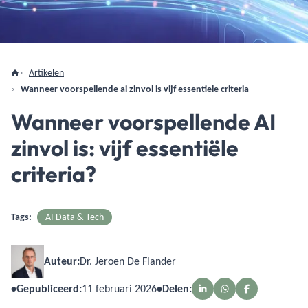
Artikelen
Wanneer voorspellende ai zinvol is vijf essentiele criteria
Wanneer voorspellende AI
zinvol is: vijf essentiële
criteria?
Tags:
AI Data & Tech
Auteur:
Dr. Jeroen De Flander
•
Gepubliceerd:
11 februari 2026
•
Delen: