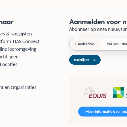
 naar
Aanmelden voor n
Abonneer op onze nieuwsbr
es & ranglijsten
tform TIAS Connect
E-mail adres
line leeromgeving
ichtlijnen
Inschrijven
Locaties
t en Organisaties
Meer informatie over onz