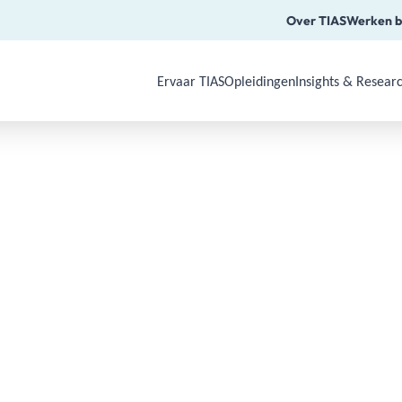
Over TIAS
Werken b
Ervaar TIAS
Opleidingen
Insights & Resear
Use Arrow Down, Enter or Space to o