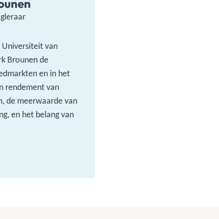
ounen
gleraar
 Universiteit van
irk Brounen de
oedmarkten en in het
 en rendement van
en, de meerwaarde van
g, en het belang van