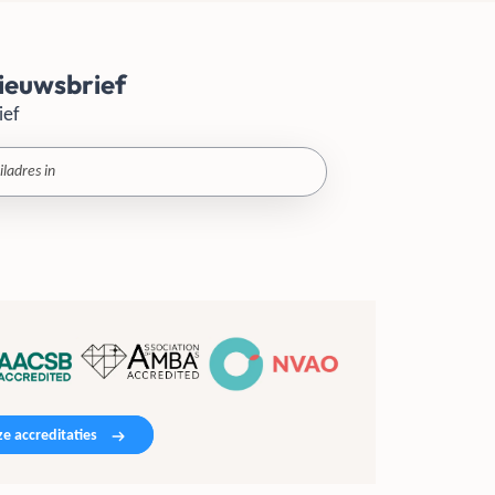
ieuwsbrief
ief
e accreditaties