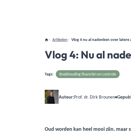
Artikelen
Vlog 4 nu al nadenken over latere 
Vlog 4: Nu al nad
Tags:
Boekhouding financiën en controle
Auteur:
Prof. dr. Dirk Brounen
•
Gepubl
Oud worden kan heel mooi zijn, maar st