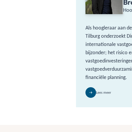
Br
Hoo
Als hoogleraar aan de
Tilburg onderzoekt D
internationale vastg
bijzonder; het risico
vastgoedinvestering
vastgoedverduurzamin
financiële planning.
Lees meer