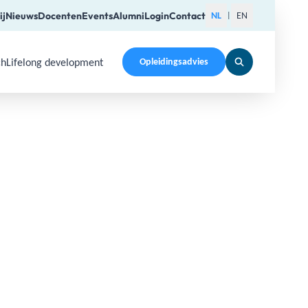
ij
Nieuws
Docenten
Events
Alumni
Login
Contact
NL
EN
|
ch
Lifelong development
Opleidingsadvies
pen a submenu. Use Arrow Up, Home, End to navigate items a