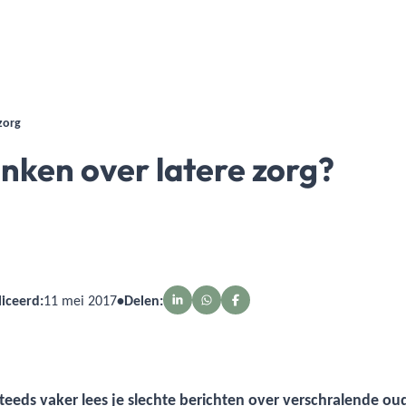
zorg
enken over latere zorg?
iceerd:
11 mei 2017
•
Delen:
eeds vaker lees je slechte berichten over verschralende oud