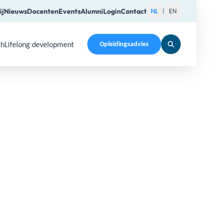
ij
Nieuws
Docenten
Events
Alumni
Login
Contact
NL
EN
|
ch
Lifelong development
Opleidingsadvies
pen a submenu. Use Arrow Up, Home, End to navigate items a