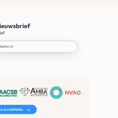
ieuwsbrief
ief
e accreditaties