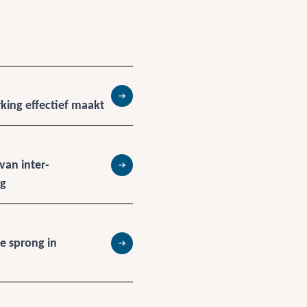
ing effectief maakt
Lees meer
an inter-
Lees meer
ng
e sprong in
Lees meer