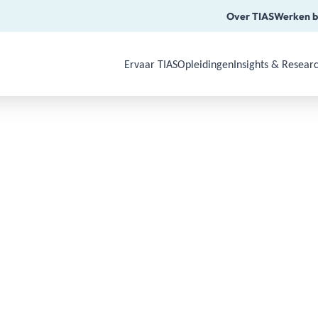
Over TIAS
Werken b
Ervaar TIAS
Opleidingen
Insights & Resear
Use Arrow Down, Enter or Space to o