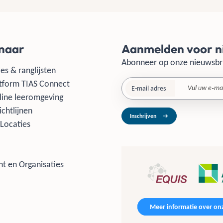
 naar
Aanmelden voor n
Abonneer op onze nieuwsbr
es & ranglijsten
tform TIAS Connect
E-mail adres
line leeromgeving
ichtlijnen
Inschrijven
Locaties
t en Organisaties
Meer informatie over onz