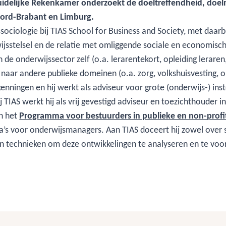
idelijke Rekenkamer onderzoekt de doeltreffendheid, doel
oord-Brabant en Limburg.
ociologie bij TIAS School for Business and Society, met daarb
jsstelsel en de relatie met omliggende sociale en economisch
 de onderwijssector zelf (o.a. lerarentekort, opleiding lerare
 naar andere publieke domeinen (o.a. zorg, volkshuisvesting, o
enningen en hij werkt als adviseur voor grote (onderwijs-) ins
j TIAS werkt hij als vrij gevestigd adviseur en toezichthouder 
n het
Programma voor bestuurders in publieke en non-profit
s voor onderwijsmanagers. Aan TIAS doceert hij zowel over s
n technieken om deze ontwikkelingen te analyseren en te voor