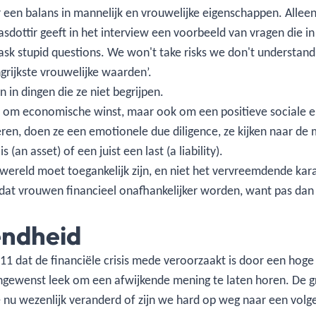
r een balans in mannelijk en vrouwelijke eigenschappen. Allee
dottir geeft in het interview een voorbeeld van vragen die in
k stupid questions. We won't take risks we don't understand,
grijkste vrouwelijke waarden’.
n in dingen die ze niet begrijpen.
en om economische winst, maar ook om een positieve sociale e
ren, doen ze een emotionele due diligence, ze kijken naar de
 (an asset) of een juist een last (a liability).
e wereld moet toegankelijk zijn, en niet het vervreemdende kar
 dat vrouwen financieel onafhankelijker worden, want pas dan k
iendheid
11 dat de financiële crisis mede veroorzaakt is door een hog
ngewenst leek om een afwijkende mening te laten horen. De gro
ie nu wezenlijk veranderd of zijn we hard op weg naar een volge