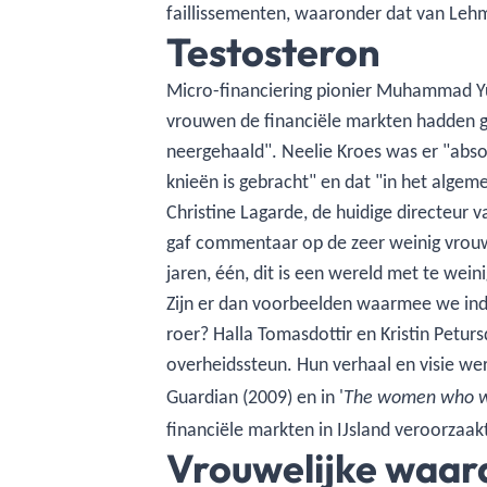
faillissementen, waaronder dat van Leh
Testosteron
Micro-financiering pionier Muhammad Yun
vrouwen de financiële markten hadden 
neergehaald". Neelie Kroes was er "abs
knieën is gebracht" en dat "in het alge
Christine Lagarde, de huidige directeur 
gaf commentaar op de zeer weinig vrouw
jaren, één, dit is een wereld met te weini
Zijn er dan voorbeelden waarmee we ind
roer? Halla Tomasdottir en Kristin Peturs
overheidssteun. Hun verhaal en visie we
Guardian (2009) en in '
The women who wa
financiële markten in IJsland veroorzaa
Vrouwelijke waar