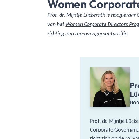
Women Corporate
​Prof. dr. Mijntje Lückerath is hoogleraa
van het
Women Corporate Directors Pro
richting een topmanagementpositie.
Pr
Lü
Hoo
Prof. dr. Mijntje Lück
Corporate Governanc
richt zich op de rol v