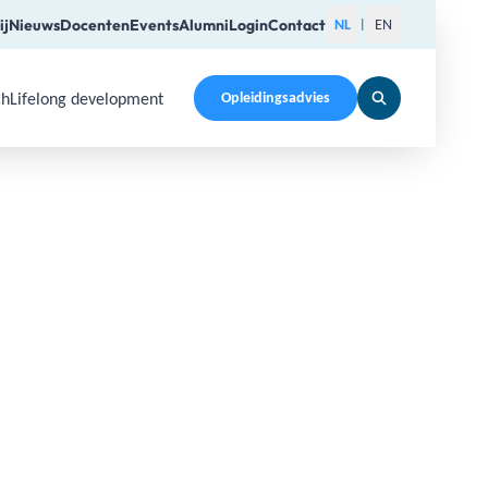
ij
Nieuws
Docenten
Events
Alumni
Login
Contact
NL
EN
|
ch
Lifelong development
Opleidingsadvies
pen a submenu. Use Arrow Up, Home, End to navigate items a