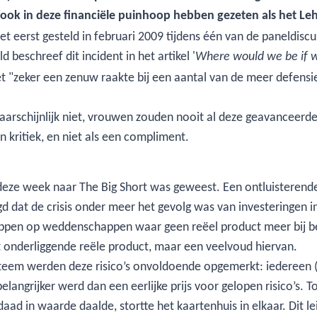
d ook in deze financiële puinhoop hebben gezeten als het 
t eerst gesteld in februari 2009 tijdens één van de paneldis
 beschreef dit incident in het artikel '
Where would we be if 
t "zeker een zenuw raakte bij een aantal van de meer defens
rschijnlijk niet, vrouwen zouden nooit al deze geavanceerd
n kritiek, en niet als een compliment.
deze week naar The Big Short was geweest. Een ontluisterende
legd dat de crisis onder meer het gevolg was van investeringen 
en op weddenschappen waar geen reëel product meer bij bet
t onderliggende reële product, maar een veelvoud hiervan.
eem werden deze risico’s onvoldoende opgemerkt: iedereen (b
elangrijker werd dan een eerlijke prijs voor gelopen risico’s.
aad in waarde daalde, stortte het kaartenhuis in elkaar. Dit l