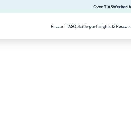
Over TIAS
Werken b
Ervaar TIAS
Opleidingen
Insights & Resear
Use Arrow Down, Enter or Space to o