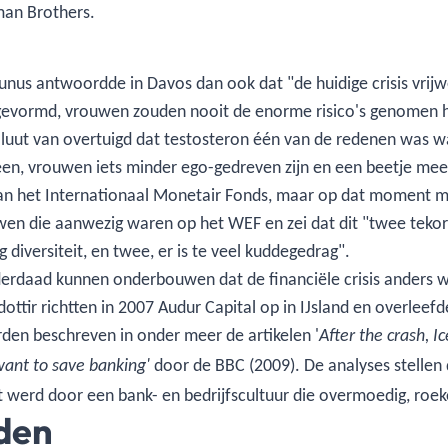
man Brothers.
us antwoordde in Davos dan ook dat "de huidige crisis vrijwel
gevormd, vrouwen zouden nooit de enorme risico's genomen 
oluut van overtuigd dat testosteron één van de redenen was 
meen, vrouwen iets minder ego-gedreven zijn en een beetje m
van het Internationaal Monetair Fonds, maar op dat moment mi
en die aanwezig waren op het WEF en zei dat dit "twee tekor
g diversiteit, en twee, er is te veel kuddegedrag".
erdaad kunnen onderbouwen dat de financiële crisis anders
dottir richtten in 2007 Audur Capital op in IJsland en overleefd
rden beschreven in onder meer de artikelen '
After the crash, 
door de BBC (2009). De analyses stellen 
nt to save banking'
kt werd door een bank- en bedrijfscultuur die overmoedig, ro
den