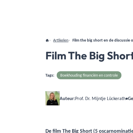
Artikelen
Film the big short en de discussie 
Film The Big Short
Tags:
Boekhouding financiën en controle
Auteur:
Prof. Dr. Mijntje Lückerath
•
Ge
De film The Big Short (5 oscarnominati