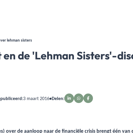
over lehman sisters
 en de 'Lehman Sisters'-dis
publiceerd:
3 maart 2016
•
Delen:
es) over de aanloop naar de financiële crisis brengt één van