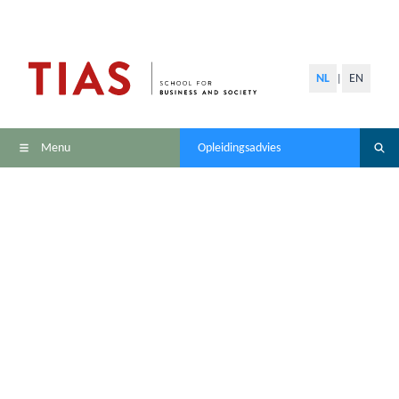
NL
EN
|
Menu
Opleidingsadvies