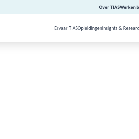
Over TIAS
Werken b
Ervaar TIAS
Opleidingen
Insights & Resear
Use Arrow Down, Enter or Space to o