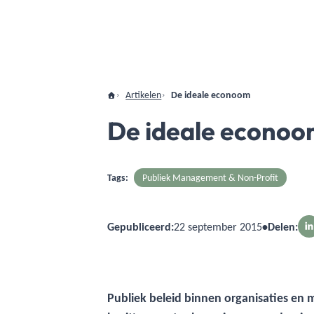
Artikelen
De ideale econoom
De ideale econo
Tags:
Publiek Management & Non-Profit
Gepubliceerd:
22 september 2015
•
Delen:
Publiek beleid binnen organisaties e