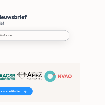
ieuwsbrief
ief
e accreditaties