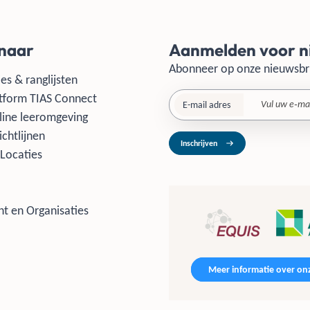
 naar
Aanmelden voor n
Abonneer op onze nieuwsbr
es & ranglijsten
tform TIAS Connect
E-mail adres
line leeromgeving
ichtlijnen
Inschrijven
Locaties
t en Organisaties
Meer informatie over onz