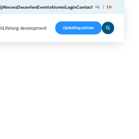
ij
Nieuws
Docenten
Events
Alumni
Login
Contact
NL
EN
|
ch
Lifelong development
Opleidingsadvies
pen a submenu. Use Arrow Up, Home, End to navigate items a