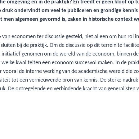
he omgeving en in de praktijk? En treedt er geen kloof op 
ge druk ondervindt om veel te publiceren en grondige kennis 
 dat men algemeen gevormd is, zaken in historische context w
 van economen ter discussie gesteld, niet alleen om hun rol i
luiten bij de praktijk. Om de discussie op dit terrein te facil
 initiatief genomen om de wereld van de econoom, binnen de a
l welke kwaliteiten een econoom succesvol maken. In de prakt
hter vooral de interne werking van de academische wereld die zor
iteit tot een vernieuwende bron van kennis. De sterke nadruk
 druk. De ontregelende en verbindende kracht van generalisten 