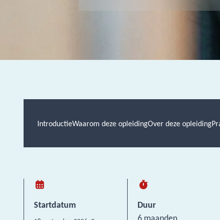
Introductie
Waarom deze opleiding
Over deze opleiding
Pr
Startdatum
Duur
6 maanden