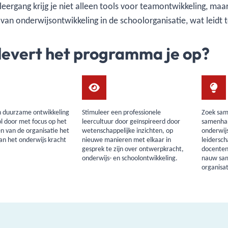
leergang krijg je niet alleen tools voor teamontwikkeling, ma
 van onderwijsontwikkeling in de schoolorganisatie, wat leidt
levert het programma je op?
n duurzame ontwikkeling
Stimuleer een professionele
Zoek sam
ol door met focus op het
leercultuur door geïnspireerd door
samenhan
 van de organisatie het
wetenschappelijke inzichten, op
onderwij
n het onderwijs kracht
nieuwe manieren met elkaar in
leidersch
gesprek te zijn over ontwerpkracht,
docenten 
onderwijs- en schoolontwikkeling.
nauw sam
organisat