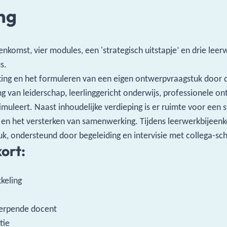
ng
enkomst, vier modules, een 'strategisch uitstapje’ en drie le
s.
ing en het formuleren van een eigen ontwerpvraagstuk door 
ng van leiderschap, leerlinggericht onderwijs, professionele o
muleert. Naast inhoudelijke verdieping is er ruimte voor een s
en het versterken van samenwerking. Tijdens leerwerkbijeenk
uk, ondersteund door begeleiding en intervisie met collega-sc
ort:
keling
erpende docent
tie