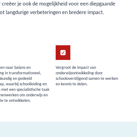
ar creëer je ook de mogelijkheid voor een diepgaande
 tot langdurige verbeteringen en bredere impact.
en naar balans en
Vergroot de impact van
g in transformationeel,
onderwijsontwikkeling door
skundig en gedeeld
schooloverstijgend samen te werken
ap, waarbij schoolleiding en
en kennis te delen.
met een specialistische taak
enwerken om onderwijs en
ie te ontwikkelen.