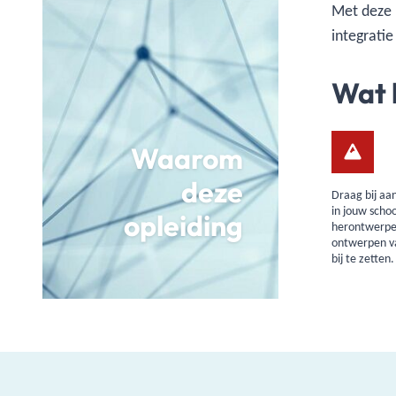
Met deze 
integratie
Wat 
Waarom
deze
Draag bij aa
in jouw scho
opleiding
herontwerpen
ontwerpen va
bij te zetten.