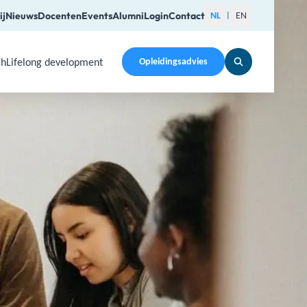
ij
Nieuws
Docenten
Events
Alumni
Login
Contact
NL
EN
|
ch
Lifelong development
Opleidingsadvies
pen a submenu. Use Arrow Up, Home, End to navigate items a