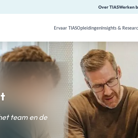
Over TIAS
Werken b
Ervaar TIAS
Opleidingen
Insights & Resear
Use Arrow Down, Enter or Space to o
t
het team en de