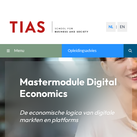
NL
EN
|
Menu
Opleidingsadvies
Mastermodule Digital
Economics
De economische logica van digitale
markten en platforms