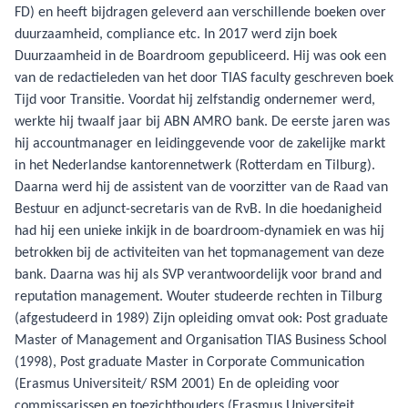
FD) en heeft bijdragen geleverd aan verschillende boeken over
duurzaamheid, compliance etc. In 2017 werd zijn boek
Duurzaamheid in de Boardroom gepubliceerd. Hij was ook een
van de redactieleden van het door TIAS faculty geschreven boek
Tijd voor Transitie. Voordat hij zelfstandig ondernemer werd,
werkte hij twaalf jaar bij ABN AMRO bank. De eerste jaren was
hij accountmanager en leidinggevende voor de zakelijke markt
in het Nederlandse kantorennetwerk (Rotterdam en Tilburg).
Daarna werd hij de assistent van de voorzitter van de Raad van
Bestuur en adjunct-secretaris van de RvB. In die hoedanigheid
had hij een unieke inkijk in de boardroom-dynamiek en was hij
betrokken bij de activiteiten van het topmanagement van deze
bank. Daarna was hij als SVP verantwoordelijk voor brand and
reputation management. Wouter studeerde rechten in Tilburg
(afgestudeerd in 1989) Zijn opleiding omvat ook: Post graduate
Master of Management and Organisation TIAS Business School
(1998), Post graduate Master in Corporate Communication
(Erasmus Universiteit/ RSM 2001) En de opleiding voor
commissarissen en toezichthouders (Erasmus Universiteit