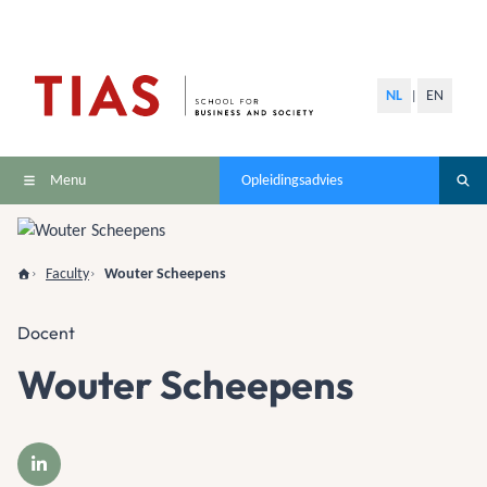
NL
EN
|
Menu
Opleidingsadvies
Faculty
Wouter Scheepens
Docent
Wouter Scheepens