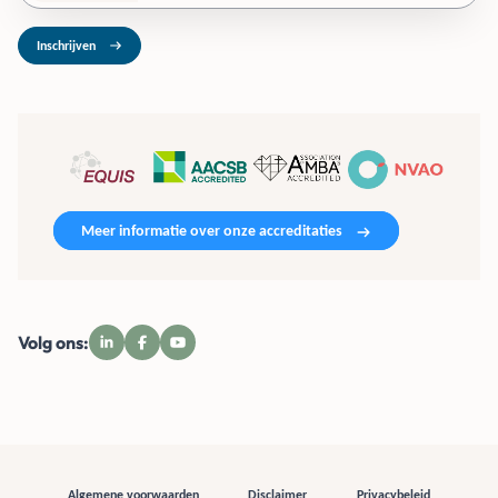
Inschrijven
Meer informatie over onze accreditaties
Volg ons:
Algemene voorwaarden
Disclaimer
Privacybeleid