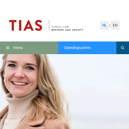
NL
EN
|
Menu
Opleidingsadvies