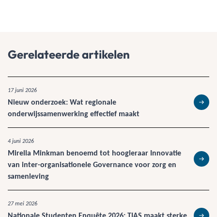
Gerelateerde artikelen
17 juni 2026
Nieuw onderzoek: Wat regionale
Lees 
onderwijssamenwerking effectief maakt
4 juni 2026
Mirella Minkman benoemd tot hoogleraar Innovatie
van inter-organisationele Governance voor zorg en
Lees 
samenleving
27 mei 2026
Nationale Studenten Enquête 2026: TIAS maakt sterke